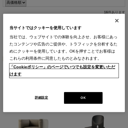
16
件あります
当サイトではクッキーを使用しています
当社では、ウェブサイトでの体験を向上させ、お客様にあっ
たコンテンツや広告のご提供や、トラフィックを分析するた
めにクッキーを使用しています。OKを押すことでお客様は
これらの利用条件に同意したものとみなされます。
3 FAUTEUIL GRAND CONFORT,
LUNGANGOLO RIGHT（オーク
「Cookieポリシー」のページでいつでも設定を変更いただ
GRAND MODELE（#E102）3P-ア
材）-アウトレット＜配送地域限定
けます
ウトレット＜配送地域限定＞
＞
フォートゥイユ グラン コンフォー
ルンガンゴロライトブックシェルフ
ル グラン モデル ソファ ポリエステ
￥631,400
(通常価格 ￥902,000)
ルパッディング 3人掛ソファ
在庫：1
￥1,724,800
(通常価格
詳細設定
OK
￥2,464,000)
在庫：1