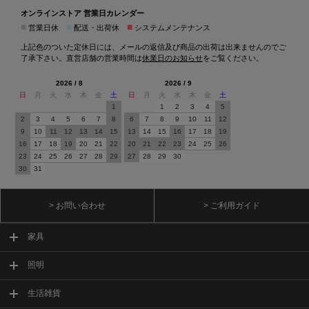
オンラインストア 営業日カレンダー
■
■
■
営業日休
配送・出荷休
システムメンテナンス
上記色のついた定休日には、メールの返信及び商品の出荷は出来ませんのでご
了承下さい。直営店舗の営業時間は
休業日のお知らせ
をご覧ください。
2026 / 8
2026 / 9
日
月
火
水
木
金
土
日
月
火
水
木
金
土
1
1
2
3
4
5
2
3
4
5
6
7
8
6
7
8
9
10
11
12
9
10
11
12
13
14
15
13
14
15
16
17
18
19
16
17
18
19
20
21
22
20
21
22
23
24
25
26
23
24
25
26
27
28
29
27
28
29
30
30
31
> お問い合わせ
> ご利用ガイド
家具
照明
生活雑貨