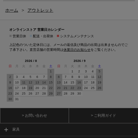
ホーム
>
アウトレット
オンラインストア 営業日カレンダー
■
■
■
営業日休
配送・出荷休
システムメンテナンス
上記色のついた定休日には、メールの返信及び商品の出荷は出来ませんのでご
了承下さい。直営店舗の営業時間は
休業日のお知らせ
をご覧ください。
2026 / 8
2026 / 9
日
月
火
水
木
金
土
日
月
火
水
木
金
土
1
1
2
3
4
5
2
3
4
5
6
7
8
6
7
8
9
10
11
12
9
10
11
12
13
14
15
13
14
15
16
17
18
19
16
17
18
19
20
21
22
20
21
22
23
24
25
26
23
24
25
26
27
28
29
27
28
29
30
30
31
> お問い合わせ
> ご利用ガイド
家具