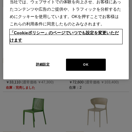
当社では、ウェブサイトでの体験を向上させ、お客様にあっ
たコンテンツや広告のご提供や、トラフィックを分析するた
10
件あります
めにクッキーを使用しています。OKを押すことでお客様は
これらの利用条件に同意したものとみなされます。
「Cookieポリシー」のページでいつでも設定を変更いただ
けます
詳細設定
OK
HOLM（F38タートルグレー）4本
288（F58マットライトグレー）- ア
脚- アウトレット
ウトレット
ホルム スタッキングチェア
288スタッキングチェア
￥33,110
(通常価格 ￥47,300)
￥72,600
(通常価格 ￥103,400)
在庫：2
在庫：完売しました