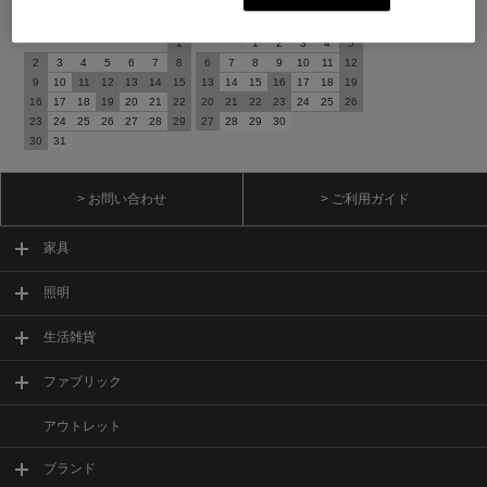
2026 / 8
2026 / 9
日
月
火
水
木
金
土
日
月
火
水
木
金
土
1
1
2
3
4
5
2
3
4
5
6
7
8
6
7
8
9
10
11
12
9
10
11
12
13
14
15
13
14
15
16
17
18
19
16
17
18
19
20
21
22
20
21
22
23
24
25
26
23
24
25
26
27
28
29
27
28
29
30
30
31
> お問い合わせ
> ご利用ガイド
家具
照明
生活雑貨
ファブリック
アウトレット
ブランド