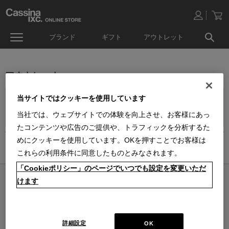
ブランド
ギフト
アウトレット
アウトレット
当サイトではクッキーを使用しています
INFORMATION
当社では、ウェブサイトでの体験を向上させ、お客様にあっ
【重要】アウトレット商品ご購入の注意事項
たコンテンツや広告のご提供や、トラフィックを分析するた
めにクッキーを使用しています。OKを押すことでお客様は
ホーム
>
アウトレット
これらの利用条件に同意したものとみなされます。
「Cookieポリシー」のページでいつでも設定を変更いただ
けます
オンラインストア 営業日カレンダー
■
■
■
営業日休
配送・出荷休
システムメンテナンス
上記色のついた定休日には、メールの返信及び商品の出荷は出来ませんのでご
了承下さい。直営店舗の営業時間は
休業日のお知らせ
をご覧ください。
詳細設定
OK