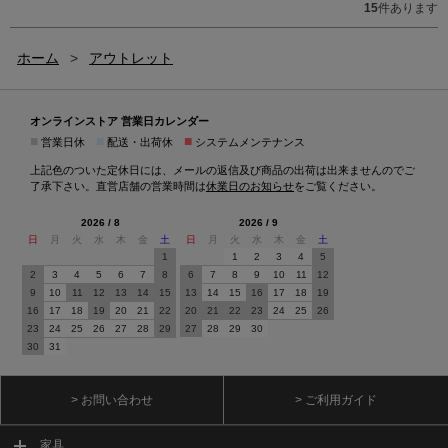
15
件あります
ホーム
>
アウトレット
オンラインストア 営業日カレンダー
■
■
■
営業日休
配送・出荷休
システムメンテナンス
上記色のついた定休日には、メールの返信及び商品の出荷は出来ませんのでご
了承下さい。直営店舗の営業時間は
休業日のお知らせ
をご覧ください。
2026 / 8
2026 / 9
日
月
火
水
木
金
土
日
月
火
水
木
金
土
1
1
2
3
4
5
2
3
4
5
6
7
8
6
7
8
9
10
11
12
9
10
11
12
13
14
15
13
14
15
16
17
18
19
16
17
18
19
20
21
22
20
21
22
23
24
25
26
23
24
25
26
27
28
29
27
28
29
30
30
31
> お問い合わせ
> ご利用ガイド
家具