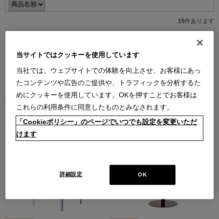
15
件あります
当サイトではクッキーを使用しています
当社では、ウェブサイトでの体験を向上させ、お客様にあっ
たコンテンツや広告のご提供や、トラフィックを分析するた
めにクッキーを使用しています。OKを押すことでお客様は
これらの利用条件に同意したものとみなされます。
144-03 COTONE 1P（#13S042 ）-
144-03 COTONE 1P（#13S042 ）-
アウトレット
アウトレット
「Cookieポリシー」のページでいつでも設定を変更いただ
コトーネ １人掛ラウンジチェア
コトーネ １人掛ラウンジチェア
けます
￥649,000
(通常価格 ￥1,298,000)
￥649,000
(通常価格 ￥1,298,000)
在庫：1
在庫：1
詳細設定
OK