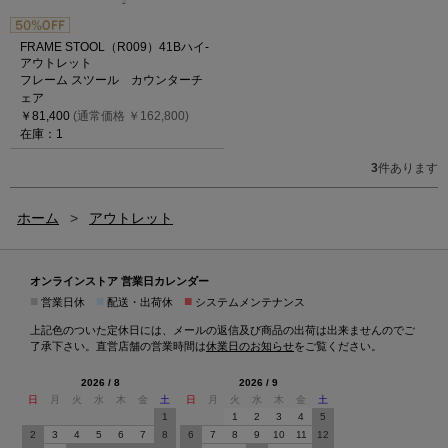
FRAME STOOL（R009）41Bハイ-
アウトレット
フレーム スツール カウンターチ
ェア
￥81,400
(通常価格 ￥162,800)
在庫：1
3
件あります
ホーム
>
アウトレット
オンラインストア 営業日カレンダー
■
■
■
営業日休
配送・出荷休
システムメンテナンス
上記色のついた定休日には、メールの返信及び商品の出荷は出来ませんのでご
了承下さい。直営店舗の営業時間は
休業日のお知らせ
をご覧ください。
2026 / 8
2026 / 9
日
月
火
水
木
金
土
日
月
火
水
木
金
土
1
1
2
3
4
5
2
3
4
5
6
7
8
6
7
8
9
10
11
12