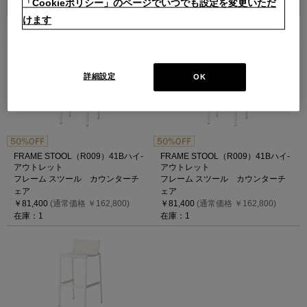
「Cookieポリシー」のページでいつでも設定を変更いただ
けます
3
件あります
詳細設定
OK
FRAME STOOL（R009）41Bハイ-
FRAME STOOL（R009）41Bハイ-
アウトレット
アウトレット
フレーム スツール カウンターチ
フレーム スツール カウンターチ
ェア
ェア
￥81,400
(通常価格 ￥162,800)
￥81,400
(通常価格 ￥162,800)
在庫：1
在庫：1