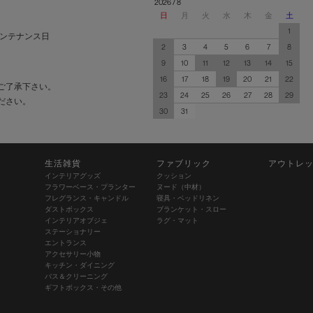
2026 / 8
日
月
火
水
木
金
土
1
ンテナンス日
2
3
4
5
6
7
8
9
10
11
12
13
14
15
16
17
18
19
20
21
22
ご了承下さい。
23
24
25
26
27
28
29
ださい。
30
31
生活雑貨
ファブリック
アウトレ
インテリアグッズ
クッション
フラワーベース・プランター
ヌード（中材）
フレグランス・キャンドル
寝具・ベッドリネン
ダストボックス
ブランケット・スロー
インテリアオブジェ
ラグ・マット
ステーショナリー
エントランス
アクセサリー小物
キッチン・ダイニング
バス＆クリーニング
ギフトボックス・その他