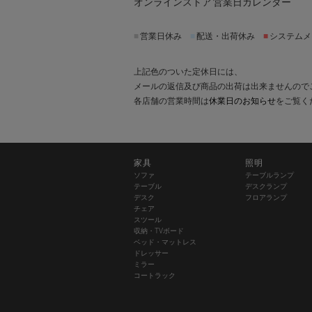
オンラインストア 営業日カレンダー
■
営業日休み
■
配送・出荷休み
■
システムメ
上記色のついた定休日には、
メールの返信及び商品の出荷は出来ませんので
各店舗の営業時間は
休業日のお知らせ
をご覧く
家具
照明
ソファ
テーブルランプ
テーブル
デスクランプ
デスク
フロアランプ
チェア
スツール
収納・TVボード
ベッド・マットレス
ドレッサー
ミラー
コートラック