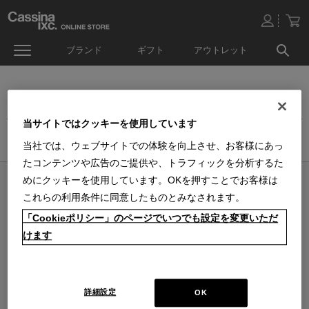
ブランド
ギフト
アウトレット
オンラインストア生活雑貨セール
当サイトではクッキーを使用しています
ホーム
>
アウトレット
>
生活雑貨品セール
当社では、ウェブサイトでの体験を向上させ、お客様にあっ
たコンテンツや広告のご提供や、トラフィックを分析するた
めにクッキーを使用しています。OKを押すことでお客様は
オンラインストア 営業日カレンダー
これらの利用条件に同意したものとみなされます。
■
■
■
営業日休
配送・出荷休
システムメンテナンス
「Cookieポリシー」のページでいつでも設定を変更いただ
上記色のついた定休日には、メールの返信及び商品の出荷は出来ませんのでご
了承下さい。直営店舗の営業時間は
休業日のお知らせ
をご覧ください。
けます
2026 / 8
2026 / 9
日
月
火
水
木
金
土
日
月
火
水
木
金
土
1
1
2
3
4
5
2
3
4
5
6
7
8
6
7
8
9
10
11
12
詳細設定
OK
9
10
11
12
13
14
15
13
14
15
16
17
18
19