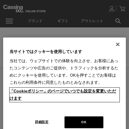
ブランド
ギフト
アウトレット
オンラインストア生活雑貨セール
当サイトではクッキーを使用しています
ホーム
>
アウトレット
>
生活雑貨品セール
当社では、ウェブサイトでの体験を向上させ、お客様にあっ
たコンテンツや広告のご提供や、トラフィックを分析するた
めにクッキーを使用しています。OKを押すことでお客様は
オンラインストア 営業日カレンダー
これらの利用条件に同意したものとみなされます。
■
■
■
営業日休
配送・出荷休
システムメンテナンス
「Cookieポリシー」のページでいつでも設定を変更いただ
上記色のついた定休日には、メールの返信及び商品の出荷は出来ませんのでご
了承下さい。直営店舗の営業時間は
休業日のお知らせ
をご覧ください。
けます
2026 / 8
2026 / 9
日
月
火
水
木
金
土
日
月
火
水
木
金
土
1
1
2
3
4
5
2
3
4
5
6
7
8
6
7
8
9
10
11
12
詳細設定
OK
9
10
11
12
13
14
15
13
14
15
16
17
18
19