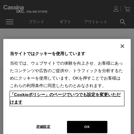
ブランド
ギフト
アウトレット
オンラインストア生活雑貨セール
当サイトではクッキーを使用しています
ホーム
>
アウトレット
>
生活雑貨品セール
当社では、ウェブサイトでの体験を向上させ、お客様にあっ
たコンテンツや広告のご提供や、トラフィックを分析するた
めにクッキーを使用しています。OKを押すことでお客様は
オンラインストア 営業日カレンダー
これらの利用条件に同意したものとみなされます。
■
■
■
営業日休
配送・出荷休
システムメンテナンス
「Cookieポリシー」のページでいつでも設定を変更いただ
上記色のついた定休日には、メールの返信及び商品の出荷は出来ませんのでご
了承下さい。直営店舗の営業時間は
休業日のお知らせ
をご覧ください。
けます
2026 / 8
2026 / 9
日
月
火
水
木
金
土
日
月
火
水
木
金
土
1
1
2
3
4
5
2
3
4
5
6
7
8
6
7
8
9
10
11
12
詳細設定
OK
9
10
11
12
13
14
15
13
14
15
16
17
18
19