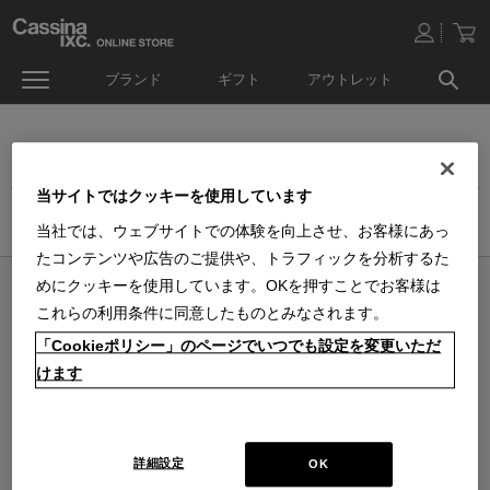
ブランド
ギフト
アウトレット
オンラインストア生活雑貨セール
当サイトではクッキーを使用しています
ホーム
>
アウトレット
>
生活雑貨品セール
当社では、ウェブサイトでの体験を向上させ、お客様にあっ
たコンテンツや広告のご提供や、トラフィックを分析するた
めにクッキーを使用しています。OKを押すことでお客様は
オンラインストア 営業日カレンダー
これらの利用条件に同意したものとみなされます。
■
■
■
営業日休
配送・出荷休
システムメンテナンス
「Cookieポリシー」のページでいつでも設定を変更いただ
上記色のついた定休日には、メールの返信及び商品の出荷は出来ませんのでご
了承下さい。直営店舗の営業時間は
休業日のお知らせ
をご覧ください。
けます
2026 / 8
2026 / 9
日
月
火
水
木
金
土
日
月
火
水
木
金
土
1
1
2
3
4
5
2
3
4
5
6
7
8
6
7
8
9
10
11
12
詳細設定
OK
9
10
11
12
13
14
15
13
14
15
16
17
18
19