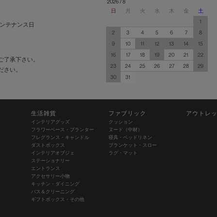
2026 / 8
日
月
火
水
木
金
土
1
ンテナンス日
2
3
4
5
6
7
8
9
10
11
12
13
14
15
16
17
18
19
20
21
22
ご了承下さい。
23
24
25
26
27
28
29
ださい。
30
31
生活雑貨
ファブリック
アウトレ
インテリアグッズ
クッション
フラワーベース・プランター
ヌード（中材）
フレグランス・キャンドル
寝具・ベッドリネン
ダストボックス
ブランケット・スロー
インテリアオブジェ
ラグ・マット
ステーショナリー
エントランス
アクセサリー小物
キッチン・ダイニング
バス＆クリーニング
ギフトボックス・その他