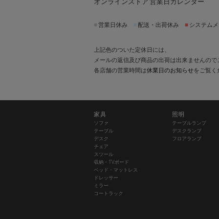
オンラインストア 営業日カレンダー
■
営業日休み
■
配送・出荷休み
■
システムメ
上記色のついた定休日には、
メールの返信及び商品の出荷は出来ませんので
各店舗の営業時間は
休業日のお知らせ
をご覧く
家具
照明
ソファ
テーブルランプ
テーブル
デスクランプ
デスク
フロアランプ
チェア
スツール
収納・TVボード
ベッド・マットレス
ドレッサー
ミラー
コートラック