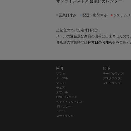
オンラインストア 営業日カレンダー
■
営業日休み
■
配送・出荷休み
■
システムメ
上記色のついた定休日には、
メールの返信及び商品の出荷は出来ませんので
各店舗の営業時間は
休業日のお知らせ
をご覧く
家具
照明
ソファ
テーブルランプ
テーブル
デスクランプ
デスク
フロアランプ
チェア
スツール
収納・TVボード
ベッド・マットレス
ドレッサー
ミラー
コートラック