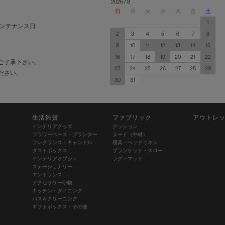
2026 / 8
日
月
火
水
木
金
土
1
ンテナンス日
2
3
4
5
6
7
8
9
10
11
12
13
14
15
16
17
18
19
20
21
22
ご了承下さい。
23
24
25
26
27
28
29
ださい。
30
31
生活雑貨
ファブリック
アウトレ
インテリアグッズ
クッション
フラワーベース・プランター
ヌード（中材）
フレグランス・キャンドル
寝具・ベッドリネン
ダストボックス
ブランケット・スロー
インテリアオブジェ
ラグ・マット
ステーショナリー
エントランス
アクセサリー小物
キッチン・ダイニング
バス＆クリーニング
ギフトボックス・その他