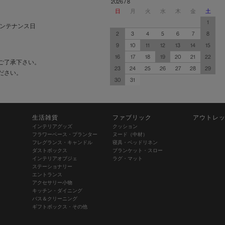
2026 / 8
日
月
火
水
木
金
土
1
ンテナンス日
2
3
4
5
6
7
8
9
10
11
12
13
14
15
16
17
18
19
20
21
22
ご了承下さい。
23
24
25
26
27
28
29
ださい。
30
31
生活雑貨
ファブリック
アウトレ
インテリアグッズ
クッション
フラワーベース・プランター
ヌード（中材）
フレグランス・キャンドル
寝具・ベッドリネン
ダストボックス
ブランケット・スロー
インテリアオブジェ
ラグ・マット
ステーショナリー
エントランス
アクセサリー小物
キッチン・ダイニング
バス＆クリーニング
ギフトボックス・その他