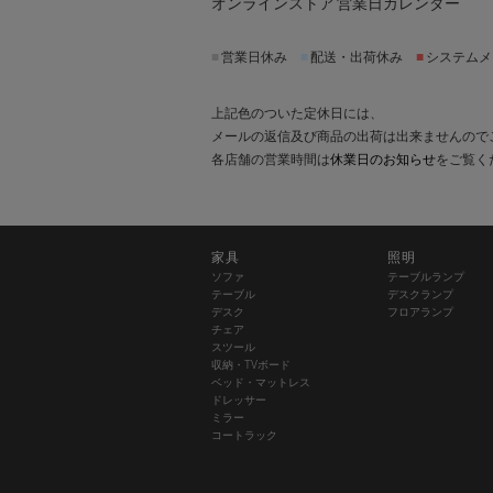
オンラインストア 営業日カレンダー
■
営業日休み
■
配送・出荷休み
■
システムメ
上記色のついた定休日には、
メールの返信及び商品の出荷は出来ませんので
各店舗の営業時間は
休業日のお知らせ
をご覧く
家具
照明
ソファ
テーブルランプ
テーブル
デスクランプ
デスク
フロアランプ
チェア
スツール
収納・TVボード
ベッド・マットレス
ドレッサー
ミラー
コートラック