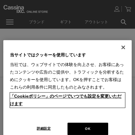
ブランド
ギフト
アウトレット
テーブルウェア
当サイトではクッキーを使用しています
ホーム
>
生活雑貨
>
キッチン＆ダイニング
>
当社では、ウェブサイトでの体験を向上させ、お客様にあっ
テーブルウェア
たコンテンツや広告のご提供や、トラフィックを分析するた
めにクッキーを使用しています。OKを押すことでお客様は
オンラインストア 営業日カレンダー
これらの利用条件に同意したものとみなされます。
■
■
■
営業日休
配送・出荷休
システムメンテナンス
「Cookieポリシー」のページでいつでも設定を変更いただ
上記色のついた定休日には、メールの返信及び商品の出荷は出来ませんのでご
けます
了承下さい。直営店舗の営業時間は
休業日のお知らせ
をご覧ください。
2026 / 8
2026 / 9
日
月
火
水
木
金
土
日
月
火
水
木
金
土
1
1
2
3
4
5
詳細設定
OK
2
3
4
5
6
7
8
6
7
8
9
10
11
12