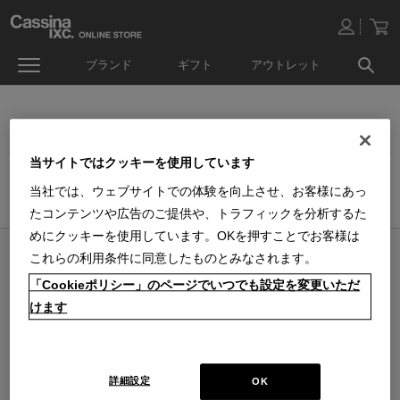
ブランド
ギフト
アウトレット
テーブルウェア
当サイトではクッキーを使用しています
ホーム
>
生活雑貨
>
キッチン＆ダイニング
>
当社では、ウェブサイトでの体験を向上させ、お客様にあっ
テーブルウェア
たコンテンツや広告のご提供や、トラフィックを分析するた
めにクッキーを使用しています。OKを押すことでお客様は
オンラインストア 営業日カレンダー
これらの利用条件に同意したものとみなされます。
■
■
■
営業日休
配送・出荷休
システムメンテナンス
「Cookieポリシー」のページでいつでも設定を変更いただ
上記色のついた定休日には、メールの返信及び商品の出荷は出来ませんのでご
けます
了承下さい。直営店舗の営業時間は
休業日のお知らせ
をご覧ください。
2026 / 8
2026 / 9
日
月
火
水
木
金
土
日
月
火
水
木
金
土
1
1
2
3
4
5
詳細設定
OK
2
3
4
5
6
7
8
6
7
8
9
10
11
12