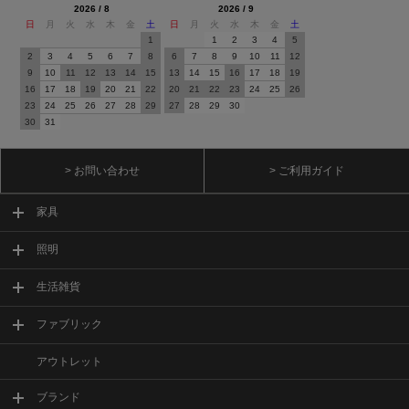
2026 / 8
2026 / 9
日
月
火
水
木
金
土
日
月
火
水
木
金
土
1
1
2
3
4
5
2
3
4
5
6
7
8
6
7
8
9
10
11
12
9
10
11
12
13
14
15
13
14
15
16
17
18
19
16
17
18
19
20
21
22
20
21
22
23
24
25
26
23
24
25
26
27
28
29
27
28
29
30
30
31
> お問い合わせ
> ご利用ガイド
家具
照明
生活雑貨
ファブリック
アウトレット
ブランド