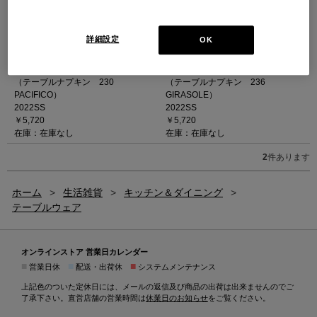
詳細設定
OK
SOCIETY (ソサエティ) - NAP
SOCIETY (ソサエティ) - NAP MAZE
LIGNE テーブルナプキン ( 230
テーブルナプキン ( 236
PACIFICO)
GIRASOLE)
（テーブルナプキン 230
（テーブルナプキン 236
PACIFICO）
GIRASOLE）
2022SS
2022SS
￥5,720
￥5,720
在庫：在庫なし
在庫：在庫なし
2
件あります
ホーム
>
生活雑貨
>
キッチン＆ダイニング
>
テーブルウェア
オンラインストア 営業日カレンダー
■
■
■
営業日休
配送・出荷休
システムメンテナンス
上記色のついた定休日には、メールの返信及び商品の出荷は出来ませんのでご
了承下さい。直営店舗の営業時間は
休業日のお知らせ
をご覧ください。