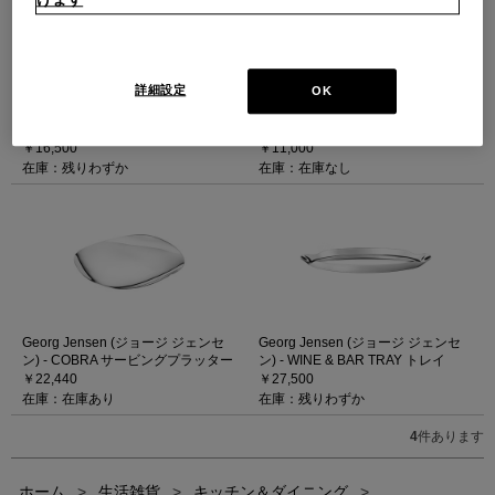
Georg Jensen (ジョージ ジェンセ
Georg Jensen (ジョージ ジェンセ
詳細設定
ン) - ALFREDO ブレッドバスケット
ン) - ALFREDO ブレッドバスケット
OK
（L）
（S）
（ラージ（φ262×H80mm））
（スモール（φ212×H77mm））
￥16,500
￥11,000
在庫：残りわずか
在庫：在庫なし
Georg Jensen (ジョージ ジェンセ
Georg Jensen (ジョージ ジェンセ
ン) - COBRA サービングプラッター
ン) - WINE & BAR TRAY トレイ
￥22,440
￥27,500
在庫：在庫あり
在庫：残りわずか
4
件あります
ホーム
>
生活雑貨
>
キッチン＆ダイニング
>