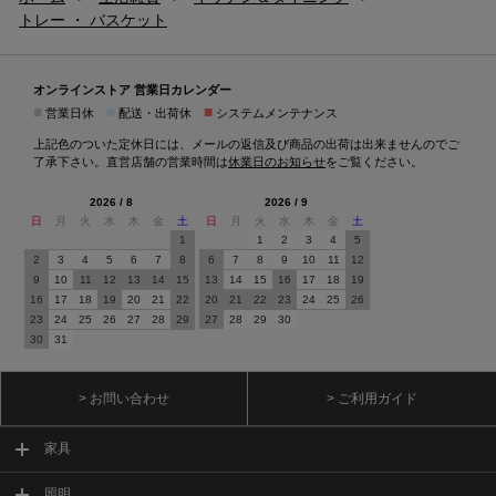
トレー ・ バスケット
オンラインストア 営業日カレンダー
■
■
■
営業日休
配送・出荷休
システムメンテナンス
上記色のついた定休日には、メールの返信及び商品の出荷は出来ませんのでご
了承下さい。直営店舗の営業時間は
休業日のお知らせ
をご覧ください。
2026 / 8
2026 / 9
日
月
火
水
木
金
土
日
月
火
水
木
金
土
1
1
2
3
4
5
2
3
4
5
6
7
8
6
7
8
9
10
11
12
9
10
11
12
13
14
15
13
14
15
16
17
18
19
16
17
18
19
20
21
22
20
21
22
23
24
25
26
23
24
25
26
27
28
29
27
28
29
30
30
31
> お問い合わせ
> ご利用ガイド
家具
照明