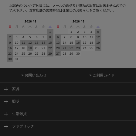
上記色のついた定休日には、メールの返信及び商品の出荷は出来ませんのでご
了承下さい。直営店舗の営業時間は
休業日のお知らせ
をご覧ください。
2026 / 8
2026 / 9
日
月
火
水
木
金
土
日
月
火
水
木
金
土
1
1
2
3
4
5
2
3
4
5
6
7
8
6
7
8
9
10
11
12
9
10
11
12
13
14
15
13
14
15
16
17
18
19
16
17
18
19
20
21
22
20
21
22
23
24
25
26
23
24
25
26
27
28
29
27
28
29
30
30
31
> お問い合わせ
> ご利用ガイド
家具
照明
生活雑貨
ファブリック