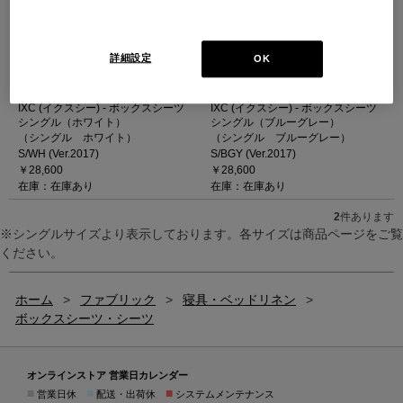
詳細設定
OK
IXC (イクスシー) - ボックスシーツ
IXC (イクスシー) - ボックスシーツ
シングル（ホワイト）
シングル（ブルーグレー）
（シングル ホワイト）
（シングル ブルーグレー）
S/WH (Ver.2017)
S/BGY (Ver.2017)
￥28,600
￥28,600
在庫：在庫あり
在庫：在庫あり
2
件あります
※シングルサイズより表示しております。各サイズは商品ページをご覧
ください。
ホーム
>
ファブリック
>
寝具・ベッドリネン
>
ボックスシーツ・シーツ
オンラインストア 営業日カレンダー
■
■
■
営業日休
配送・出荷休
システムメンテナンス