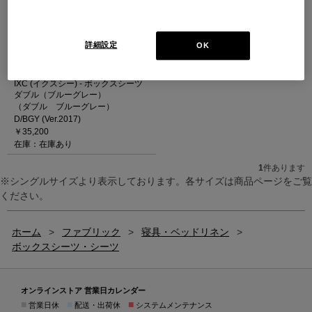
詳細設定
OK
IXC (イクスシー) - ボックスシーツ
ダブル（ブルーグレー）
（ダブル ブルーグレー）
D/BGY (Ver.2017)
￥35,200
在庫：在庫あり
1
件あります
※シングルサイズより表示しております。各サイズは商品ページをご覧
ください。
ホーム
>
ファブリック
>
寝具・ベッドリネン
>
ボックスシーツ・シーツ
オンラインストア 営業日カレンダー
■
■
■
営業日休
配送・出荷休
システムメンテナンス