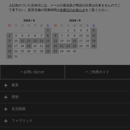
上記色のついた定休日には、メールの返信及び商品の出荷は出来ませんのでご
了承下さい。直営店舗の営業時間は
休業日のお知らせ
をご覧ください。
2026 / 8
2026 / 9
日
月
火
水
木
金
土
日
月
火
水
木
金
土
1
1
2
3
4
5
2
3
4
5
6
7
8
6
7
8
9
10
11
12
9
10
11
12
13
14
15
13
14
15
16
17
18
19
16
17
18
19
20
21
22
20
21
22
23
24
25
26
23
24
25
26
27
28
29
27
28
29
30
30
31
> お問い合わせ
> ご利用ガイド
家具
照明
生活雑貨
ファブリック