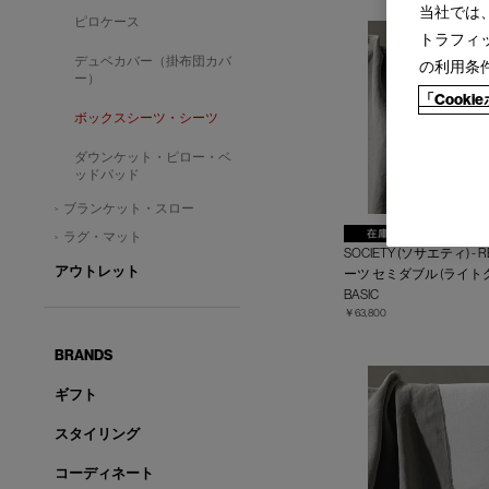
当社では
ピロケース
トラフィ
デュベカバー（掛布団カバ
の利用条
ー）
「Cook
ボックスシーツ・シーツ
ダウンケット・ピロー・ベ
ッドパッド
ブランケット・スロー
ラグ・マット
SOCIETY (ソサエティ) -
アウトレット
ーツ セミダブル (ライト
BASIC
￥63,800
BRANDS
ギフト
スタイリング
コーディネート