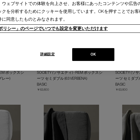
、ウェブサイトでの体験を向上させ、お客様にあったコンテンツや広告
ックを分析するためにクッキーを使用しています。OKを押すことでお客
件に同意したものとみなされます。
ieポリシー」のページでいつでも設定を変更いただけます
詳細設定
OK
 REM ボックスシ
SOCIETY (ソサエティ) - REM ボックスシ
SOCIETY (ソ
グレー)
ーツ セミダブル (63 VERBENA)
ーツ セミダブル（
BASIC
BASIC
￥63,800
￥63,800