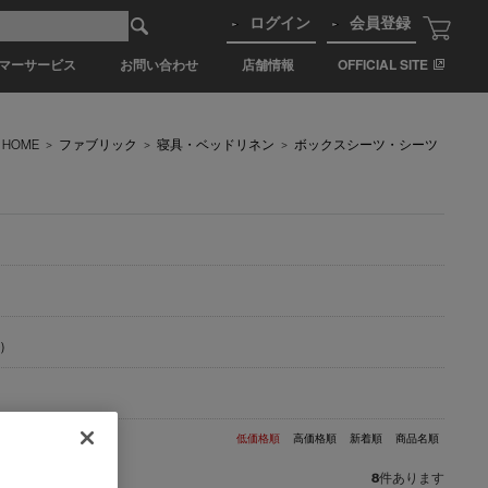
ログイン
会員登録
マーサービス
お問い合わせ
店舗情報
OFFICIAL SITE
HOME
>
ファブリック
>
寝具・ベッドリネン
>
ボックスシーツ・シーツ
)
低価格順
高価格順
新着順
商品名順
8
件あります