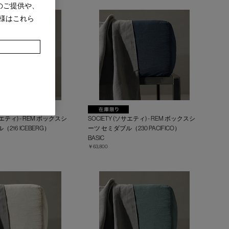
のご提供や、
様はこれら
サエティ) - REM ボックスシ
SOCIETY (ソサエティ) - REM ボックスシ
216 ICEBERG）
ーツ セミダブル（230 PACIFICO）
BASIC
￥63,800