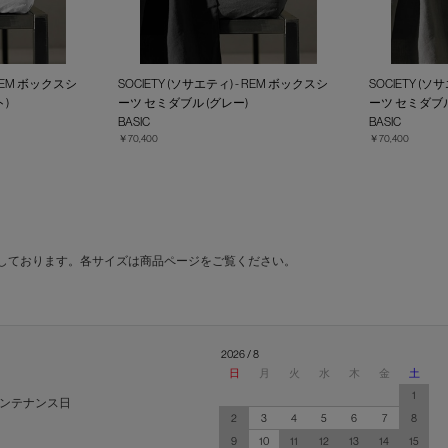
 REM ボックスシ
SOCIETY (ソサエティ) - REM ボックスシ
SOCIETY (ソ
)
ーツ セミダブル (グレー)
ーツ セミダブル (
BASIC
BASIC
￥70,400
￥70,400
しております。各サイズは商品ページをご覧ください。
2026 / 8
日
月
火
水
木
金
土
1
ンテナンス日
2
3
4
5
6
7
8
9
10
11
12
13
14
15