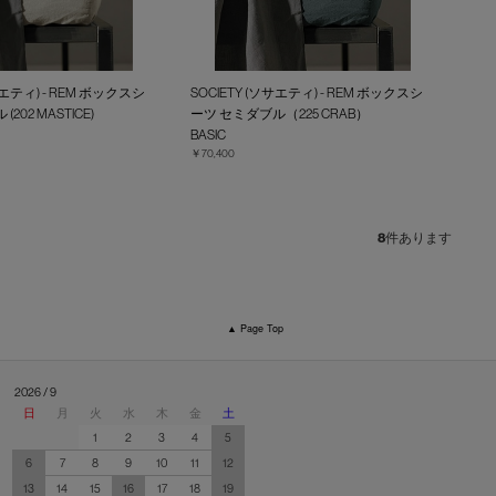
サエティ) - REM ボックスシ
SOCIETY (ソサエティ) - REM ボックスシ
202 MASTICE)
ーツ セミダブル（225 CRAB）
BASIC
￥70,400
8
件あります
▲ Page Top
2026 / 9
日
月
火
水
木
金
土
1
2
3
4
5
6
7
8
9
10
11
12
13
14
15
16
17
18
19