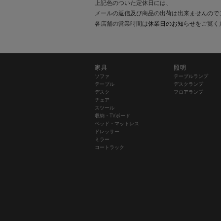
上記色のついた定休日には、
メールの返信及び商品の出荷は出来ませんので
各店舗の営業時間は
休業日のお知らせ
をご覧く
家具
照明
ソファ
テーブルランプ
テーブル
デスクランプ
デスク
フロアランプ
チェア
スツール
収納・TVボード
ベッド・マットレス
ドレッサー
ミラー
コートラック