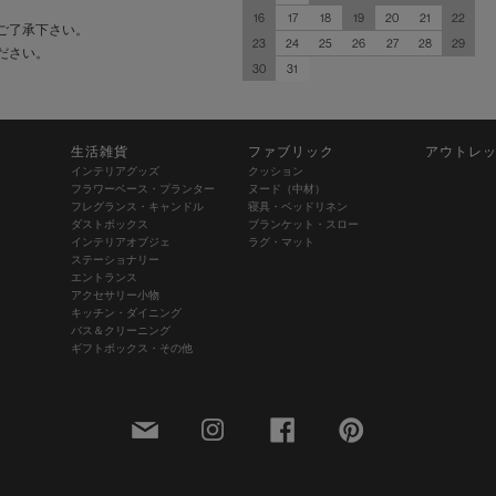
16
17
18
19
20
21
22
ご了承下さい。
23
24
25
26
27
28
29
ださい。
30
31
生活雑貨
ファブリック
アウトレ
インテリアグッズ
クッション
フラワーベース・プランター
ヌード（中材）
フレグランス・キャンドル
寝具・ベッドリネン
ダストボックス
ブランケット・スロー
インテリアオブジェ
ラグ・マット
ステーショナリー
エントランス
アクセサリー小物
キッチン・ダイニング
バス＆クリーニング
ギフトボックス・その他