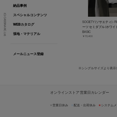
納品事例
(C) CASSINA IXC. Ltd.
スペシャルコンテンツ
SOCIETY (ソサエティ) -
WEBカタログ
ーツ セミダブル (ホワイト
BASIC
張地・マテリアル
￥70,400
メールニュース登録
※シングルサイズより表示
オンラインストア 営業日カレンダー
■
営業日休み
■
配送・出荷休み
■
システムメ