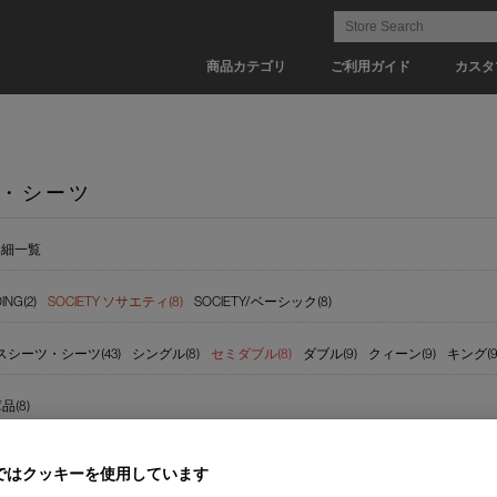
商品カテゴリ
ご利用ガイド
カスタ
・シーツ
詳細一覧
ING(2)
SOCIETY ソサエティ(8)
SOCIETY/ベーシック(8)
シーツ・シーツ(43)
シングル(8)
セミダブル(8)
ダブル(9)
クィーン(9)
キング(9
(8)
ではクッキーを使用しています