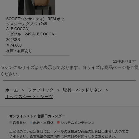
SOCIETY (ソサエティ) - REM ボッ
クスシーツ ダブル（249
ALBICOCCA）
（ダブル 249 ALBICOCCA）
2023SS
￥74,800
在庫：在庫あり
11
件あります
※シングルサイズより表示しております。各サイズは商品ページをご覧
ください。
ホーム
>
ファブリック
>
寝具・ベッドリネン
>
ボックスシーツ・シーツ
オンラインストア 営業日カレンダー
■
■
■
営業日休
配送・出荷休
システムメンテナンス
上記色のついた定休日には、メールの返信及び商品の出荷は出来ませんのでご
了承下さい。直営店舗の営業時間は
休業日のお知らせ
をご覧ください。