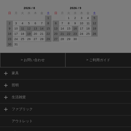
2026 / 8
2026 / 9
日
月
火
水
木
金
土
日
月
火
水
木
金
土
1
1
2
3
4
5
2
3
4
5
6
7
8
6
7
8
9
10
11
12
9
10
11
12
13
14
15
13
14
15
16
17
18
19
16
17
18
19
20
21
22
20
21
22
23
24
25
26
23
24
25
26
27
28
29
27
28
29
30
30
31
> お問い合わせ
> ご利用ガイド
家具
照明
生活雑貨
ファブリック
アウトレット