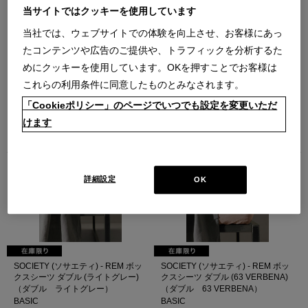
当サイトではクッキーを使用しています
当社では、ウェブサイトでの体験を向上させ、お客様にあっ
たコンテンツや広告のご提供や、トラフィックを分析するた
めにクッキーを使用しています。OKを押すことでお客様は
IXC (イクスシー) - ボックスシーツ
IXC (イクスシー) - ボックスシーツ
これらの利用条件に同意したものとみなされます。
ダブル（ホワイト）
ダブル（ブルーグレー）
「Cookieポリシー」のページでいつでも設定を変更いただ
（ダブル ホワイト）
（ダブル ブルーグレー）
D/WH (Ver.2017)
D/BGY (Ver.2017)
けます
￥35,200
￥35,200
在庫：在庫あり
在庫：在庫あり
詳細設定
OK
SOCIETY (ソサエティ) - REM ボッ
SOCIETY (ソサエティ) - REM ボッ
クスシーツ ダブル (ライトグレー)
クスシーツ ダブル (63 VERBENA)
（ダブル ライトグレー）
（ダブル 63 VERBENA）
BASIC
BASIC