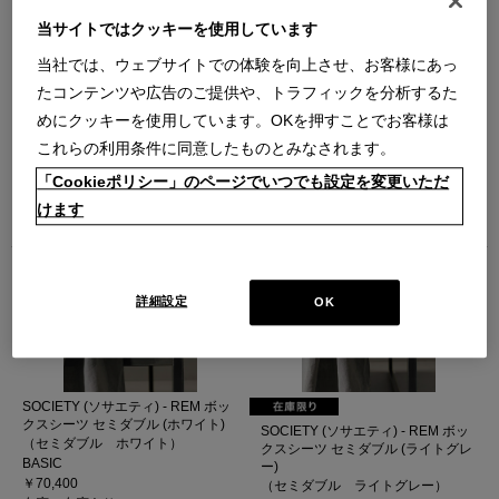
当サイトではクッキーを使用しています
当社では、ウェブサイトでの体験を向上させ、お客様にあっ
たコンテンツや広告のご提供や、トラフィックを分析するた
めにクッキーを使用しています。OKを押すことでお客様は
IXC (イクスシー) - ボックスシーツ
IXC (イクスシー) - ボックスシーツ
これらの利用条件に同意したものとみなされます。
セミダブル（ホワイト）
セミダブル（ブルーグレー）
（セミダブル ホワイト）
（セミダブル ブルーグレー）
「Cookieポリシー」のページでいつでも設定を変更いただ
SD/WH (Ver.2017)
SD/BGY (Ver.2017)
けます
￥30,800
￥30,800
在庫：在庫あり
在庫：在庫あり
詳細設定
OK
SOCIETY (ソサエティ) - REM ボッ
クスシーツ セミダブル (ホワイト)
SOCIETY (ソサエティ) - REM ボッ
（セミダブル ホワイト）
クスシーツ セミダブル (ライトグレ
BASIC
ー)
￥70,400
（セミダブル ライトグレー）