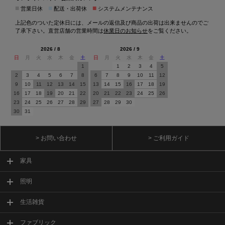
■
■
■
営業日休
配送・出荷休
システムメンテナンス
上記色のついた定休日には、メールの返信及び商品の出荷は出来ませんのでご
了承下さい。直営店舗の営業時間は
休業日のお知らせ
をご覧ください。
2026 / 8
2026 / 9
日
月
火
水
木
金
土
日
月
火
水
木
金
土
1
1
2
3
4
5
2
3
4
5
6
7
8
6
7
8
9
10
11
12
9
10
11
12
13
14
15
13
14
15
16
17
18
19
16
17
18
19
20
21
22
20
21
22
23
24
25
26
23
24
25
26
27
28
29
27
28
29
30
30
31
> お問い合わせ
> ご利用ガイド
家具
照明
生活雑貨
ファブリック