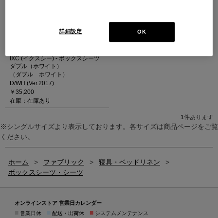
詳細設定
OK
IXC (イクスシー) - ボックスシーツ
ダブル（ホワイト）
（ダブル ホワイト）
D/WH (Ver.2017)
￥35,200
在庫：在庫あり
1
件あります
※シングルサイズより表示しております。各サイズは商品ページをご覧
ください。
ホーム
>
ファブリック
>
寝具・ベッドリネン
>
ボックスシーツ・シーツ
オンラインストア 営業日カレンダー
■
■
■
営業日休
配送・出荷休
システムメンテナンス