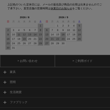
上記色のついた定休日には、メールの返信及び商品の出荷は出来ませんのでご
了承下さい。直営店舗の営業時間は
休業日のお知らせ
をご覧ください。
2026 / 8
2026 / 9
日
月
火
水
木
金
土
日
月
火
水
木
金
土
1
1
2
3
4
5
2
3
4
5
6
7
8
6
7
8
9
10
11
12
9
10
11
12
13
14
15
13
14
15
16
17
18
19
16
17
18
19
20
21
22
20
21
22
23
24
25
26
23
24
25
26
27
28
29
27
28
29
30
30
31
> お問い合わせ
> ご利用ガイド
家具
照明
生活雑貨
ファブリック