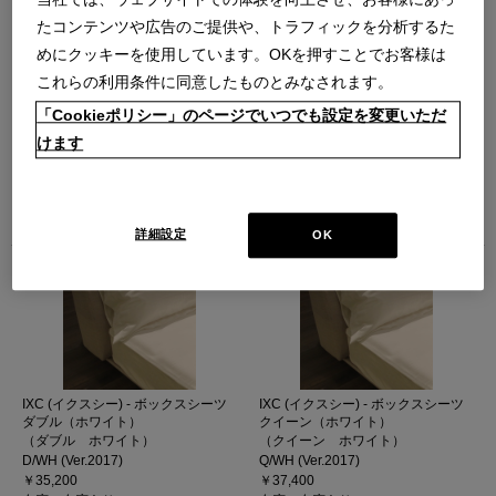
たコンテンツや広告のご提供や、トラフィックを分析するた
めにクッキーを使用しています。OKを押すことでお客様は
これらの利用条件に同意したものとみなされます。
「Cookieポリシー」のページでいつでも設定を変更いただ
IXC (イクスシー) - ボックスシーツ
IXC (イクスシー) - ボックスシーツ
けます
シングル（ホワイト）
セミダブル（ホワイト）
（シングル ホワイト）
（セミダブル ホワイト）
S/WH (Ver.2017)
SD/WH (Ver.2017)
￥28,600
￥30,800
在庫：在庫あり
在庫：在庫あり
詳細設定
OK
IXC (イクスシー) - ボックスシーツ
IXC (イクスシー) - ボックスシーツ
ダブル（ホワイト）
クイーン（ホワイト）
（ダブル ホワイト）
（クイーン ホワイト）
D/WH (Ver.2017)
Q/WH (Ver.2017)
￥35,200
￥37,400