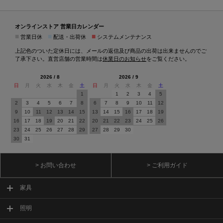
オンラインストア 営業日カレンダー
■
■
■
営業日休
配送・出荷休
システムメンテナンス
上記色のついた定休日には、メールの返信及び商品の出荷は出来ませんのでご
了承下さい。直営店舗の営業時間は
休業日のお知らせ
をご覧ください。
2026 / 8
2026 / 9
日
月
火
水
木
金
土
日
月
火
水
木
金
土
1
1
2
3
4
5
2
3
4
5
6
7
8
6
7
8
9
10
11
12
9
10
11
12
13
14
15
13
14
15
16
17
18
19
16
17
18
19
20
21
22
20
21
22
23
24
25
26
23
24
25
26
27
28
29
27
28
29
30
30
31
> お問い合わせ
> ご利用ガイド
家具
照明