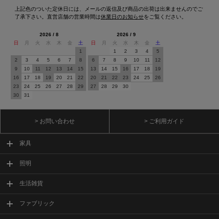
上記色のついた定休日には、メールの返信及び商品の出荷は出来ませんのでご
了承下さい。直営店舗の営業時間は
休業日のお知らせ
をご覧ください。
2026 / 8
2026 / 9
日
月
火
水
木
金
土
日
月
火
水
木
金
土
1
1
2
3
4
5
2
3
4
5
6
7
8
6
7
8
9
10
11
12
9
10
11
12
13
14
15
13
14
15
16
17
18
19
16
17
18
19
20
21
22
20
21
22
23
24
25
26
23
24
25
26
27
28
29
27
28
29
30
30
31
> お問い合わせ
> ご利用ガイド
家具
照明
生活雑貨
ファブリック