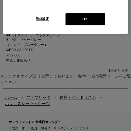
詳細設定
OK
IXC (イクスシー) - ボックスシーツ
キング（ブルーグレー）
（キング ブルーグレー）
K/BGY (Ver.2017)
￥39,600
在庫：在庫あり
1
件あります
※シングルサイズより表示しております。各サイズは商品ページをご覧
ください。
ホーム
>
ファブリック
>
寝具・ベッドリネン
>
ボックスシーツ・シーツ
オンラインストア 営業日カレンダー
■
■
■
営業日休
配送・出荷休
システムメンテナンス