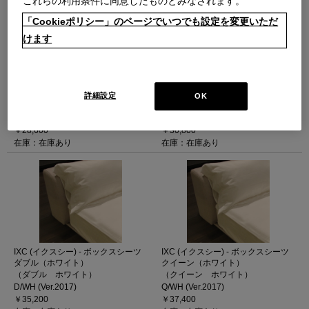
これらの利用条件に同意したものとみなされます。
「Cookieポリシー」のページでいつでも設定を変更いただ
けます
IXC (イクスシー) - ボックスシーツ
IXC (イクスシー) - ボックスシーツ
シングル（ホワイト）
セミダブル（ホワイト）
詳細設定
OK
（シングル ホワイト）
（セミダブル ホワイト）
S/WH (Ver.2017)
SD/WH (Ver.2017)
￥28,600
￥30,800
在庫：在庫あり
在庫：在庫あり
IXC (イクスシー) - ボックスシーツ
IXC (イクスシー) - ボックスシーツ
ダブル（ホワイト）
クイーン（ホワイト）
（ダブル ホワイト）
（クイーン ホワイト）
D/WH (Ver.2017)
Q/WH (Ver.2017)
￥35,200
￥37,400