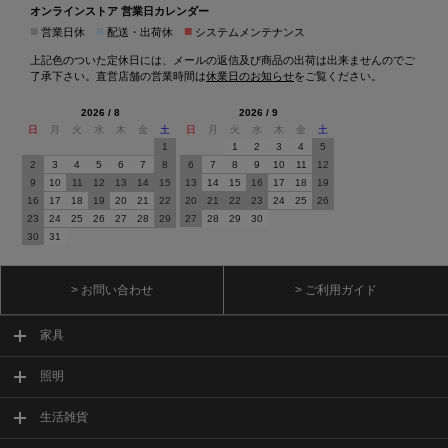
オンラインストア 営業日カレンダー
■
■
■
営業日休
配送・出荷休
システムメンテナンス
上記色のついた定休日には、メールの返信及び商品の出荷は出来ませんのでご
了承下さい。直営店舗の営業時間は
休業日のお知らせ
をご覧ください。
2026 / 8
2026 / 9
日
月
火
水
木
金
土
日
月
火
水
木
金
土
1
1
2
3
4
5
2
3
4
5
6
7
8
6
7
8
9
10
11
12
9
10
11
12
13
14
15
13
14
15
16
17
18
19
16
17
18
19
20
21
22
20
21
22
23
24
25
26
23
24
25
26
27
28
29
27
28
29
30
30
31
> お問い合わせ
> ご利用ガイド
家具
照明
生活雑貨