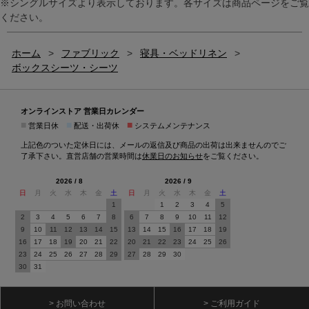
※シングルサイズより表示しております。各サイズは商品ページをご覧
ください。
ホーム
>
ファブリック
>
寝具・ベッドリネン
>
ボックスシーツ・シーツ
オンラインストア 営業日カレンダー
■
■
■
営業日休
配送・出荷休
システムメンテナンス
上記色のついた定休日には、メールの返信及び商品の出荷は出来ませんのでご
了承下さい。直営店舗の営業時間は
休業日のお知らせ
をご覧ください。
2026 / 8
2026 / 9
日
月
火
水
木
金
土
日
月
火
水
木
金
土
1
1
2
3
4
5
2
3
4
5
6
7
8
6
7
8
9
10
11
12
9
10
11
12
13
14
15
13
14
15
16
17
18
19
16
17
18
19
20
21
22
20
21
22
23
24
25
26
23
24
25
26
27
28
29
27
28
29
30
30
31
> お問い合わせ
> ご利用ガイド