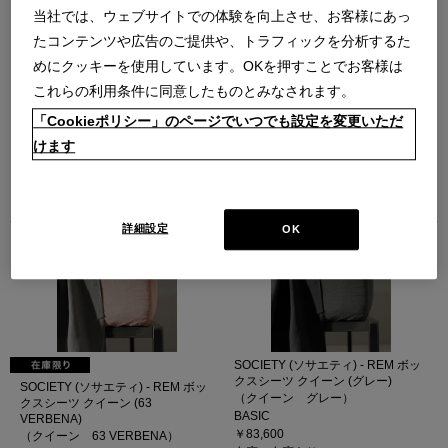
当社では、ウェブサイトでの体験を向上させ、お客様にあっ
たコンテンツや広告のご提供や、トラフィックを分析するた
めにクッキーを使用しています。OKを押すことでお客様は
これらの利用条件に同意したものとみなされます。
「Cookieポリシー」のページでいつでも設定を変更いただ
SOCIETY (ソサエティ) - OVER ボッ
SOCIETY (ソサエティ) - REM ボッ
クスシーツ クイーン (141 PERA)
クスシーツ クイーン（225 CRAB）
けます
（クイーン）
（クイーン 225 CRAB）
2025SS
BASIC
￥33,000
￥83,600
在庫：残りわずか
在庫：在庫あり
詳細設定
OK
SOCIETY (ソサエティ) - REM ボッ
クスシーツ クイーン (グレー)
SOCIETY (ソサエティ) - REM ボッ
（クイーン グレー）
クスシーツ クイーン (63
BASIC
VERBENA)
￥83,600
（クイーン 63 VERBENA）