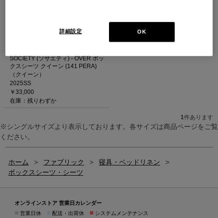
詳細設定
OK
SOCIETY (ソサエティ) - OVER ボッ
クスシーツ クイーン (141 PERA)
（クイーン）
2025SS
￥33,000
在庫：残りわずか
1
件あります
※シングルサイズより表示しております。各サイズは商品ページをご覧
ください。
ホーム
>
ファブリック
>
寝具・ベッドリネン
>
ボックスシーツ・シーツ
オンラインストア 営業日カレンダー
■
■
■
営業日休
配送・出荷休
システムメンテナンス