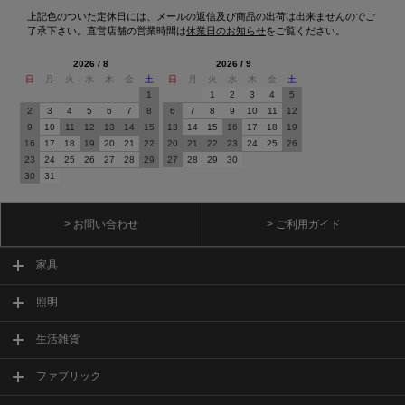
上記色のついた定休日には、メールの返信及び商品の出荷は出来ませんのでご
了承下さい。直営店舗の営業時間は
休業日のお知らせ
をご覧ください。
2026 / 8
2026 / 9
日
月
火
水
木
金
土
日
月
火
水
木
金
土
1
1
2
3
4
5
2
3
4
5
6
7
8
6
7
8
9
10
11
12
9
10
11
12
13
14
15
13
14
15
16
17
18
19
16
17
18
19
20
21
22
20
21
22
23
24
25
26
23
24
25
26
27
28
29
27
28
29
30
30
31
> お問い合わせ
> ご利用ガイド
家具
照明
生活雑貨
ファブリック