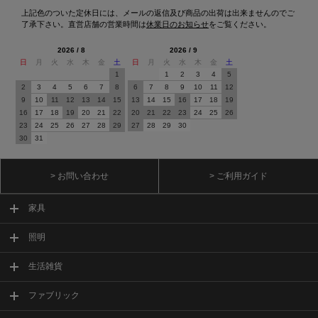
上記色のついた定休日には、メールの返信及び商品の出荷は出来ませんのでご
了承下さい。直営店舗の営業時間は
休業日のお知らせ
をご覧ください。
2026 / 8
2026 / 9
日
月
火
水
木
金
土
日
月
火
水
木
金
土
1
1
2
3
4
5
2
3
4
5
6
7
8
6
7
8
9
10
11
12
9
10
11
12
13
14
15
13
14
15
16
17
18
19
16
17
18
19
20
21
22
20
21
22
23
24
25
26
23
24
25
26
27
28
29
27
28
29
30
30
31
> お問い合わせ
> ご利用ガイド
家具
照明
生活雑貨
ファブリック