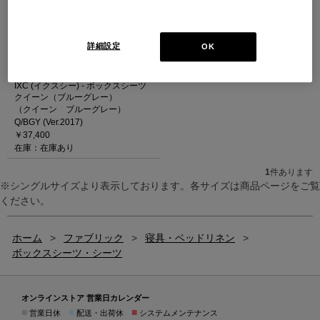
詳細設定
OK
IXC (イクスシー) - ボックスシーツ
クイーン（ブルーグレー）
（クイーン ブルーグレー）
Q/BGY (Ver.2017)
￥37,400
在庫：在庫あり
1
件あります
※シングルサイズより表示しております。各サイズは商品ページをご覧
ください。
ホーム
>
ファブリック
>
寝具・ベッドリネン
>
ボックスシーツ・シーツ
オンラインストア 営業日カレンダー
■
■
■
営業日休
配送・出荷休
システムメンテナンス