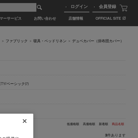
ログイン
会員登録
マーサービス
お問い合わせ
店舗情報
OFFICIAL SITE
>
ファブリック
>
寝具・ベッドリネン
>
デュベカバー（掛布団カバー）
IETY/ベーシック(7)
低価格順
高価格順
新着順
商品名順
3
件あります