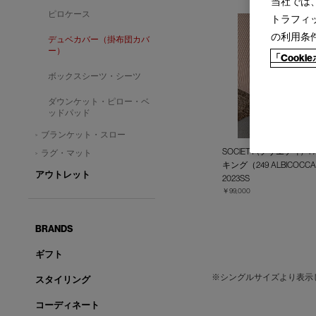
当社では
ピロケース
トラフィ
の利用条
デュベカバー（掛布団カバ
ー）
「Cook
ボックスシーツ・シーツ
ダウンケット・ピロー・ベ
ッドパッド
ブランケット・スロー
SOCIETY (ソサエティ) -
ラグ・マット
キング（249 ALBICOCC
アウトレット
2023SS
￥99,000
BRANDS
ギフト
※シングルサイズより表示
スタイリング
コーディネート