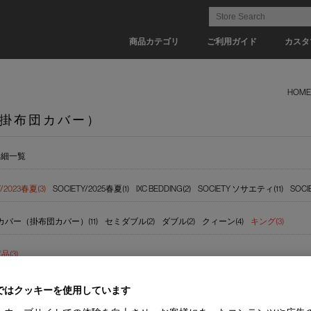
商品カテゴリ
ご利用ガイド
カスタ
HOME
掛布団カバー）
詳細一覧
Y/2023春夏(3)
SOCIETY/2025春夏(1)
IXC BEDDING(2)
SOCIETY ソサエティ(11)
SOC
バー（掛布団カバー）(11)
セミダブル(2)
ダブル(2)
クィーン(4)
キング(3)
(3)
ではクッキーを使用しています