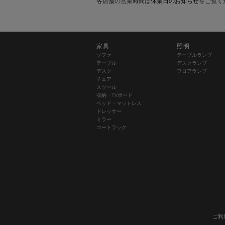
各店舗の営業時間は
休業日のお知らせ
をご覧く
家具
照明
ソファ
テーブルランプ
テーブル
デスクランプ
デスク
フロアランプ
チェア
スツール
収納・TVボード
ベッド・マットレス
ドレッサー
ミラー
コートラック
ご利