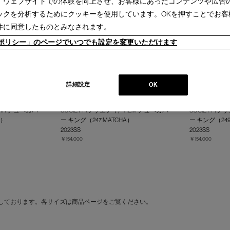
、ウェブサイトでの体験を向上させ、お客様にあったコンテンツや広告
ックを分析するためにクッキーを使用しています。OKを押すことでお客
件に同意したものとみなされます。
ieポリシー」のページでいつでも設定を変更いただけます
詳細設定
OK
 PAR デュベカバー
SOCIETY (ソサエティ) - REM デュベカバ
SOCIETY (ソ
A）
ー キング（247 MATCHA）
ー キング（249
2023SS
2023SS
￥154,000
￥154,000
しております。各サイズは商品ページをご覧ください。