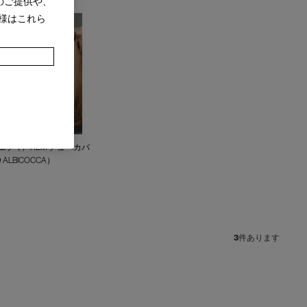
のご提供や、
様はこれら
サエティ) - REM デュベカバ
 ALBICOCCA）
3
件あります