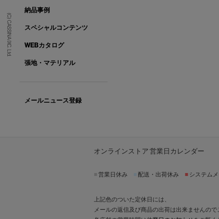
納品事例
(C) CASSINA IXC. Ltd.
スペシャルコンテンツ
WEBカタログ
張地・マテリアル
メールニュース登録
オンラインストア 営業日カレンダー
■
営業日休み
■
配送・出荷休み
■
システムメ
上記色のついた定休日には、
メールの返信及び商品の出荷は出来ませんので