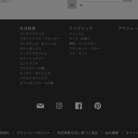
ださい。
30
31
生活雑貨
ファブリック
アウトレ
インテリアグッズ
クッション
フラワーベース・プランター
ヌード（中材）
フレグランス・キャンドル
寝具・ベッドリネン
ダストボックス
ブランケット・スロー
インテリアオブジェ
ラグ・マット
ステーショナリー
エントランス
アクセサリー小物
キッチン・ダイニング
バス＆クリーニング
ギフトボックス・その他
用規約
プライバシーポリシー
特定商取引法に基づく表記
会社概要
サイト