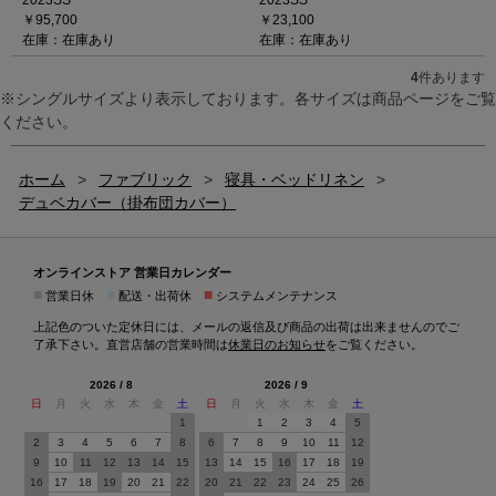
2023SS
2023SS
￥95,700
￥23,100
在庫：在庫あり
在庫：在庫あり
4
件あります
※シングルサイズより表示しております。各サイズは商品ページをご覧
ください。
ホーム
>
ファブリック
>
寝具・ベッドリネン
>
デュベカバー（掛布団カバー）
オンラインストア 営業日カレンダー
■
■
■
営業日休
配送・出荷休
システムメンテナンス
上記色のついた定休日には、メールの返信及び商品の出荷は出来ませんのでご
了承下さい。直営店舗の営業時間は
休業日のお知らせ
をご覧ください。
2026 / 8
2026 / 9
日
月
火
水
木
金
土
日
月
火
水
木
金
土
1
1
2
3
4
5
2
3
4
5
6
7
8
6
7
8
9
10
11
12
9
10
11
12
13
14
15
13
14
15
16
17
18
19
16
17
18
19
20
21
22
20
21
22
23
24
25
26