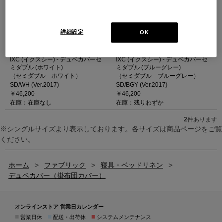
詳細設定
OK
IXC (イクスシー) - デュベカバーセ
IXC (イクスシー) - デュベカバーセ
ミダブル (ホワイト)
ミダブル (ブルーグレー)
（セミダブル ホワイト）
（セミダブル ブルーグレー）
SD/WH (Ver.2017)
SD/BGY (Ver.2017)
￥46,200
￥46,200
在庫：在庫なし
在庫：残りわずか
2
件あります
※シングルサイズより表示しております。各サイズは商品ページをご覧
ください。
ホーム
>
ファブリック
>
寝具・ベッドリネン
>
デュベカバー（掛布団カバー）
オンラインストア 営業日カレンダー
■
■
■
営業日休
配送・出荷休
システムメンテナンス