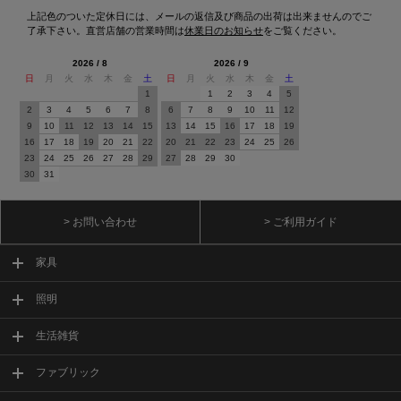
上記色のついた定休日には、メールの返信及び商品の出荷は出来ませんのでご
了承下さい。直営店舗の営業時間は
休業日のお知らせ
をご覧ください。
2026 / 8
2026 / 9
日
月
火
水
木
金
土
日
月
火
水
木
金
土
1
1
2
3
4
5
2
3
4
5
6
7
8
6
7
8
9
10
11
12
9
10
11
12
13
14
15
13
14
15
16
17
18
19
16
17
18
19
20
21
22
20
21
22
23
24
25
26
23
24
25
26
27
28
29
27
28
29
30
30
31
> お問い合わせ
> ご利用ガイド
家具
照明
生活雑貨
ファブリック