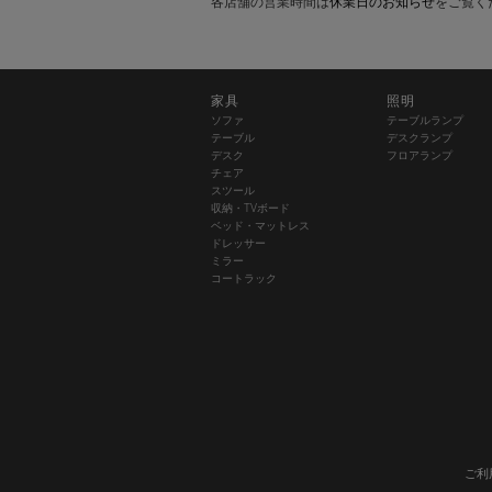
各店舗の営業時間は
休業日のお知らせ
をご覧く
家具
照明
ソファ
テーブルランプ
テーブル
デスクランプ
デスク
フロアランプ
チェア
スツール
収納・TVボード
ベッド・マットレス
ドレッサー
ミラー
コートラック
ご利