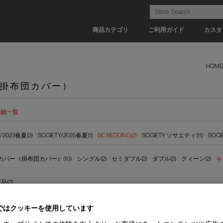
商品カテゴリ
ご利用ガイド
カスタ
HOME
掛布団カバー）
詳細一覧
Y/2023春夏(3)
SOCIETY/2025春夏(1)
IXC BEDDING(2)
SOCIETY ソサエティ(11)
SOC
カバー（掛布団カバー）(10)
シングル(2)
セミダブル(2)
ダブル(2)
クィーン(2)
キ
(2)
ではクッキーを使用しています