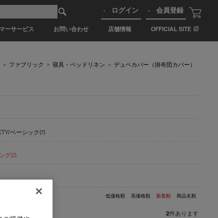
ログイン
会員登録
マーサービス
お問い合わせ
店舗情報
OFFICIAL SITE
>
ファブリック
>
寝具・ベッドリネン
>
デュベカバー（掛布団カバー）
IETY/ベーシック(7)
ング(2)
低価格順
高価格順
新着順
商品名順
2
件あります