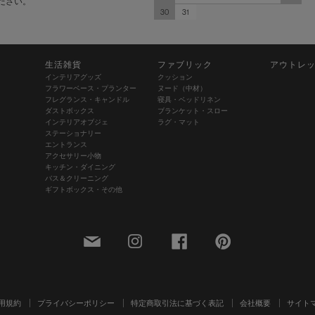
ださい。
30
31
生活雑貨
ファブリック
アウトレ
インテリアグッズ
クッション
フラワーベース・プランター
ヌード（中材）
フレグランス・キャンドル
寝具・ベッドリネン
ダストボックス
ブランケット・スロー
インテリアオブジェ
ラグ・マット
ステーショナリー
エントランス
アクセサリー小物
キッチン・ダイニング
バス＆クリーニング
ギフトボックス・その他
用規約
プライバシーポリシー
特定商取引法に基づく表記
会社概要
サイト