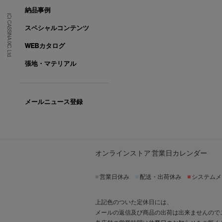
納品事例
(C) CASSINA IXC. Ltd.
スペシャルコンテンツ
WEBカタログ
張地・マテリアル
メールニュース登録
オンラインストア 営業日カレンダー
■
営業日休み
■
配送・出荷休み
■
システムメ
上記色のついた定休日には、
メールの返信及び商品の出荷は出来ませんので