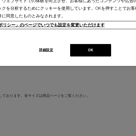
、ウェブサイトでの体験を向上させ、お客様にあったコンテンツや広告
ックを分析するためにクッキーを使用しています。OKを押すことでお客
IXC (イクスシー) - デュベカバーキング
件に同意したものとみなされます。
K/WH (Ver.2017)
販売価格：
ieポリシー」のページでいつでも設定を変更いただけます
￥59,400
IXC (イクスシー) - デュベカバーキング
詳細設定
OK
K/BGY (Ver.2017)
販売価格：
￥59,400
しております。各サイズは商品ページをご覧ください。