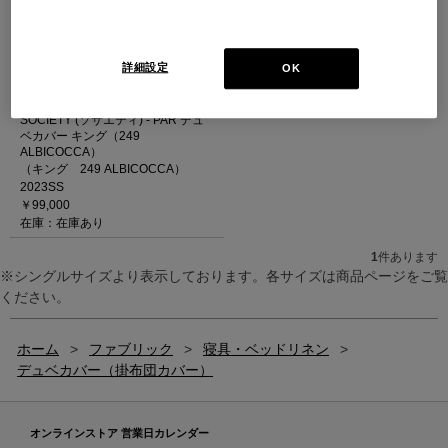
詳細設定
OK
SOCIETY (ソサエティ) - PAR デュ
ベカバー キング（249
ALBICOCCA）
（キング 249 ALBICOCCA）
2023SS
￥99,000
在庫：在庫あり
1
件あります
※シングルサイズより表示しております。各サイズは商品ページをご覧
ください。
ホーム
>
ファブリック
>
寝具・ベッドリネン
>
デュベカバー（掛布団カバー）
オンラインストア 営業日カレンダー