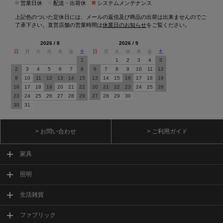
■
■
■
営業日休
配送・出荷休
システムメンテナンス
上記色のついた定休日には、メールの返信及び商品の出荷は出来ませんのでご
了承下さい。直営店舗の営業時間は
休業日のお知らせ
をご覧ください。
2026 / 8
2026 / 9
日
月
火
水
木
金
土
日
月
火
水
木
金
土
1
1
2
3
4
5
2
3
4
5
6
7
8
6
7
8
9
10
11
12
9
10
11
12
13
14
15
13
14
15
16
17
18
19
16
17
18
19
20
21
22
20
21
22
23
24
25
26
23
24
25
26
27
28
29
27
28
29
30
30
31
> お問い合わせ
> ご利用ガイド
家具
照明
生活雑貨
ファブリック