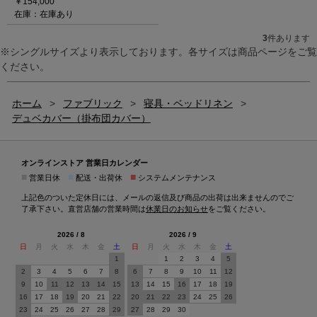
￥154,000
在庫：在庫あり
3
件あります
※シングルサイズより表示しております。各サイズは商品ページをご覧
ください。
ホーム
>
ファブリック
>
寝具・ベッドリネン
>
デュベカバー（掛布団カバー）
オンラインストア 営業日カレンダー
■
■
■
営業日休
配送・出荷休
システムメンテナンス
上記色のついた定休日には、メールの返信及び商品の出荷は出来ませんのでご
了承下さい。直営店舗の営業時間は
休業日のお知らせ
をご覧ください。
2026 / 8
2026 / 9
日
月
火
水
木
金
土
日
月
火
水
木
金
土
1
1
2
3
4
5
2
3
4
5
6
7
8
6
7
8
9
10
11
12
9
10
11
12
13
14
15
13
14
15
16
17
18
19
16
17
18
19
20
21
22
20
21
22
23
24
25
26
23
24
25
26
27
28
29
27
28
29
30