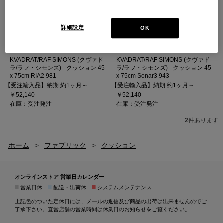
詳細設定
OK
KVADRAT/RAF SIMONS (クヴァド
KVADRAT/RAF SIMONS (クヴァド
ラ/ラフ・シモンズ) - クッション 45
ラ/ラフ・シモンズ) - クッション 45
x 75cm RIA2 981
x 75cm Sonar3 943
【受注輸入品】納期 約1ヶ月～
【受注輸入品】納期 約1ヶ月～
￥52,140
￥52,140
在庫：受注発注
在庫：受注発注
2
件あります
ホーム
>
ファブリック
>
クッション
オンラインストア 営業日カレンダー
■
■
■
営業日休
配送・出荷休
システムメンテナンス
上記色のついた定休日には、メールの返信及び商品の出荷は出来ませんのでご
了承下さい。直営店舗の営業時間は
休業日のお知らせ
をご覧ください。