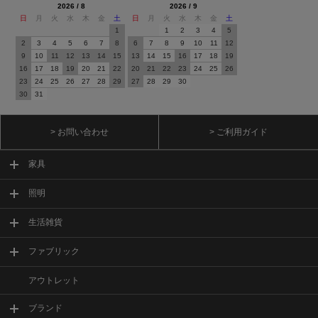
2026 / 8
2026 / 9
日
月
火
水
木
金
土
日
月
火
水
木
金
土
1
1
2
3
4
5
2
3
4
5
6
7
8
6
7
8
9
10
11
12
9
10
11
12
13
14
15
13
14
15
16
17
18
19
16
17
18
19
20
21
22
20
21
22
23
24
25
26
23
24
25
26
27
28
29
27
28
29
30
30
31
> お問い合わせ
> ご利用ガイド
家具
照明
生活雑貨
ファブリック
アウトレット
ブランド