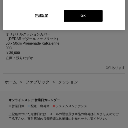
詳細設定
OK
オリジナルクッションカバー
（DEDAR デダールファブリック）
50 x 50cm Promenade Kafkaienne
003
￥39,600
在庫：残りわずか
1
件あります
ホーム
>
ファブリック
>
クッション
オンラインストア 営業日カレンダー
■
■
■
営業日休
配送・出荷休
システムメンテナンス
上記色のついた定休日には、メールの返信及び商品の出荷は出来ませんのでご
了承下さい。直営店舗の営業時間は
休業日のお知らせ
をご覧ください。