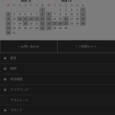
2026 / 8
2026 / 9
日
月
火
水
木
金
土
日
月
火
水
木
金
土
1
1
2
3
4
5
2
3
4
5
6
7
8
6
7
8
9
10
11
12
9
10
11
12
13
14
15
13
14
15
16
17
18
19
16
17
18
19
20
21
22
20
21
22
23
24
25
26
23
24
25
26
27
28
29
27
28
29
30
30
31
> お問い合わせ
> ご利用ガイド
家具
照明
生活雑貨
ファブリック
アウトレット
ブランド