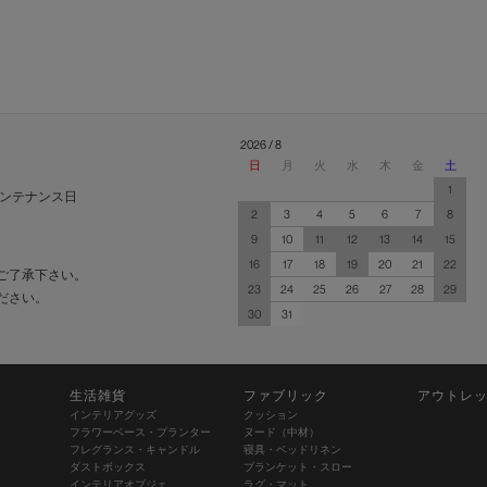
2026 / 8
日
月
火
水
木
金
土
1
ンテナンス日
2
3
4
5
6
7
8
9
10
11
12
13
14
15
16
17
18
19
20
21
22
ご了承下さい。
23
24
25
26
27
28
29
ださい。
30
31
生活雑貨
ファブリック
アウトレ
インテリアグッズ
クッション
フラワーベース・プランター
ヌード（中材）
フレグランス・キャンドル
寝具・ベッドリネン
ダストボックス
ブランケット・スロー
インテリアオブジェ
ラグ・マット