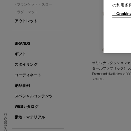
ブランケット・スロー
の利用条
ラグ・マット
「Cook
アウトレット
BRANDS
ギフト
オリジナルクッションカバ
スタイリング
ダールファブリック） 50 x
Promenade Kafkaienne 00
コーディネート
￥39,600
納品事例
スペシャルコンテンツ
WEBカタログ
(C) CASSINA IXC. Ltd.
張地・マテリアル