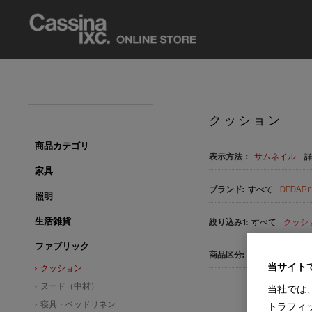
クッション
商品カテゴリ
表示方法：
サムネイル
家具
すべて
DEDAR(1
照明
生活雑貨
すべて
クッショ
ファブリック
すべて
国内在庫品
当サイト
クッション
ヌード（中材）
当社では
寝具・ベッドリネン
トラフィ