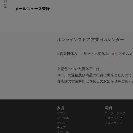
メールニュース登録
オンラインストア 営業日カレンダー
■
営業日休み
■
配送・出荷休み
■
システムメ
上記色のついた定休日には、
メールの返信及び商品の出荷は出来ませんので
各店舗の営業時間は
休業日のお知らせ
をご覧く
家具
照明
ソファ
テーブルランプ
テーブル
デスクランプ
デスク
フロアランプ
チェア
スツール