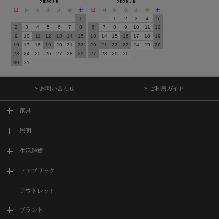
2026 / 8
2026 / 9
日
月
火
水
木
金
土
日
月
火
水
木
金
土
1
1
2
3
4
5
2
3
4
5
6
7
8
6
7
8
9
10
11
12
9
10
11
12
13
14
15
13
14
15
16
17
18
19
16
17
18
19
20
21
22
20
21
22
23
24
25
26
23
24
25
26
27
28
29
27
28
29
30
30
31
> お問い合わせ
> ご利用ガイド
家具
照明
生活雑貨
ファブリック
アウトレット
ブランド