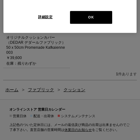
詳細設定
OK
オリジナルクッションカバー
（DEDAR デダールファブリック）
50 x 50cm Promenade Kafkaienne
003
￥39,600
在庫：残りわずか
1
件あります
ホーム
>
ファブリック
>
クッション
オンラインストア 営業日カレンダー
■
■
■
営業日休
配送・出荷休
システムメンテナンス
上記色のついた定休日には、メールの返信及び商品の出荷は出来ませんのでご
了承下さい。直営店舗の営業時間は
休業日のお知らせ
をご覧ください。