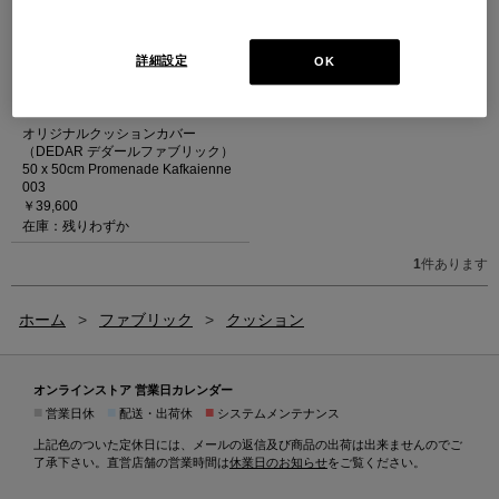
詳細設定
OK
オリジナルクッションカバー
（DEDAR デダールファブリック）
50 x 50cm Promenade Kafkaienne
003
￥39,600
在庫：残りわずか
1
件あります
ホーム
>
ファブリック
>
クッション
オンラインストア 営業日カレンダー
■
■
■
営業日休
配送・出荷休
システムメンテナンス
上記色のついた定休日には、メールの返信及び商品の出荷は出来ませんのでご
了承下さい。直営店舗の営業時間は
休業日のお知らせ
をご覧ください。