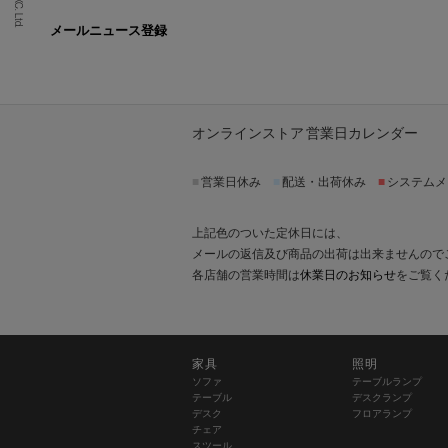
メールニュース登録
オンラインストア 営業日カレンダー
■
営業日休み
■
配送・出荷休み
■
システムメ
上記色のついた定休日には、
メールの返信及び商品の出荷は出来ませんので
各店舗の営業時間は
休業日のお知らせ
をご覧く
家具
照明
ソファ
テーブルランプ
テーブル
デスクランプ
デスク
フロアランプ
チェア
スツール