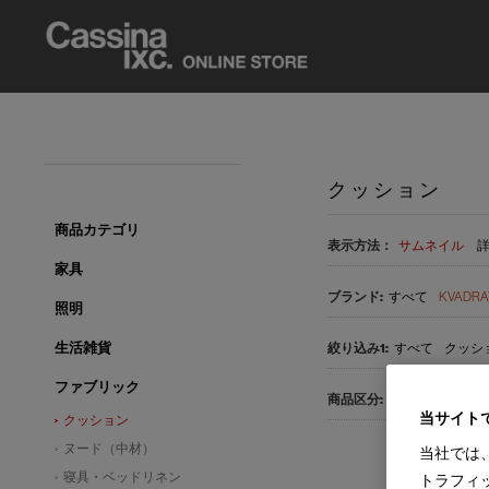
クッション
商品カテゴリ
表示方法：
サムネイル
家具
すべて
KVADRAT
照明
生活雑貨
すべて
クッショ
ファブリック
すべて
受注発注品
当サイト
クッション
ヌード（中材）
当社では
寝具・ベッドリネン
トラフィ