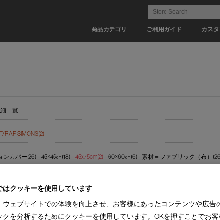
商品カテゴリ
ご利用ガイド
カスタ
詳細一覧
/RAF SIMONS(2)
ンカバー(26)
45×45㎝(18)
45x75cm(2)
60×60㎝(6)
素材＝ファブリック（布）(26
(2)
ではクッキーを使用しています
、ウェブサイトでの体験を向上させ、お客様にあったコンテンツや広告
ックを分析するためにクッキーを使用しています。OKを押すことでお客