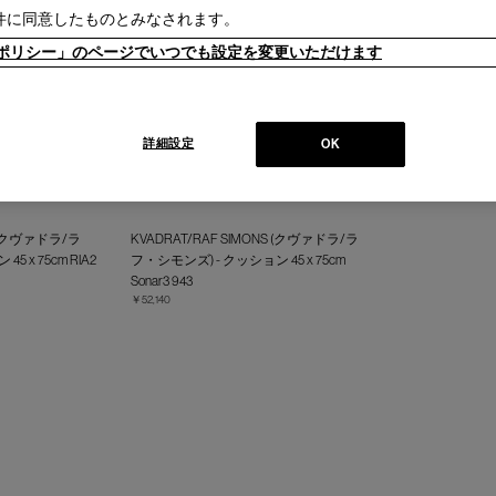
件に同意したものとみなされます。
ieポリシー」のページでいつでも設定を変更いただけます
詳細設定
OK
S (クヴァドラ/ラ
KVADRAT/RAF SIMONS (クヴァドラ/ラ
 x 75cm RIA2
フ・シモンズ) - クッション 45 x 75cm
Sonar3 943
￥52,140