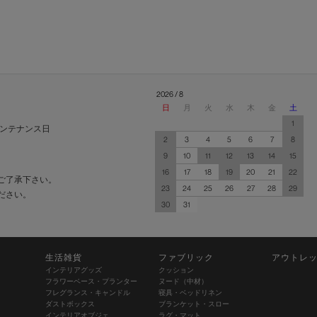
2026 / 8
日
月
火
水
木
金
土
1
ンテナンス日
2
3
4
5
6
7
8
9
10
11
12
13
14
15
16
17
18
19
20
21
22
ご了承下さい。
23
24
25
26
27
28
29
ださい。
30
31
生活雑貨
ファブリック
アウトレ
インテリアグッズ
クッション
フラワーベース・プランター
ヌード（中材）
フレグランス・キャンドル
寝具・ベッドリネン
ダストボックス
ブランケット・スロー
インテリアオブジェ
ラグ・マット