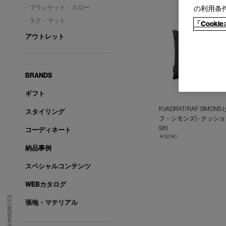
ブランケット・スロー
の利用条
ラグ・マット
「Cook
アウトレット
BRANDS
ギフト
KVADRAT/RAF SIMON
スタイリング
フ・シモンズ) - クッション 45
981
コーディネート
￥52,140
納品事例
スペシャルコンテンツ
WEBカタログ
(C) CASSINA IXC. Ltd.
張地・マテリアル