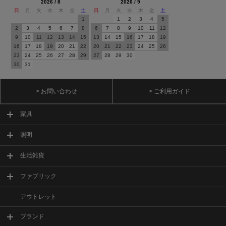
2026 / 8
2026 / 9
日
月
火
水
木
金
土
日
月
火
水
木
金
土
1
1
2
3
4
5
2
3
4
5
6
7
8
6
7
8
9
10
11
12
9
10
11
12
13
14
15
13
14
15
16
17
18
19
16
17
18
19
20
21
22
20
21
22
23
24
25
26
23
24
25
26
27
28
29
27
28
29
30
30
31
> お問い合わせ
> ご利用ガイド
家具
照明
生活雑貨
ファブリック
アウトレット
ブランド