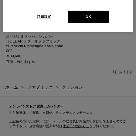
詳細設定
OK
オリジナルクッションカバー
（DEDAR デダールファブリック）
50 x 50cm Promenade Kafkaienne
003
￥39,600
在庫：残りわずか
1
件あります
ホーム
>
ファブリック
>
クッション
オンラインストア 営業日カレンダー
■
■
■
営業日休
配送・出荷休
システムメンテナンス
上記色のついた定休日には、メールの返信及び商品の出荷は出来ませんのでご
了承下さい。直営店舗の営業時間は
休業日のお知らせ
をご覧ください。