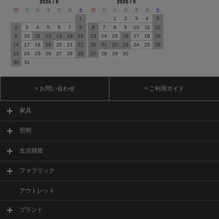
2026 / 8
2026 / 9
日
月
火
水
木
金
土
日
月
火
水
木
金
土
1
1
2
3
4
5
2
3
4
5
6
7
8
6
7
8
9
10
11
12
9
10
11
12
13
14
15
13
14
15
16
17
18
19
16
17
18
19
20
21
22
20
21
22
23
24
25
26
23
24
25
26
27
28
29
27
28
29
30
30
31
> お問い合わせ
> ご利用ガイド
家具
照明
生活雑貨
ファブリック
アウトレット
ブランド