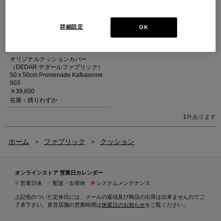
詳細設定
OK
オリジナルクッションカバー
（DEDAR デダールファブリック）
50 x 50cm Promenade Kafkaienne
003
￥39,600
在庫：残りわずか
1
件あります
ホーム
>
ファブリック
>
クッション
オンラインストア 営業日カレンダー
■
■
■
営業日休
配送・出荷休
システムメンテナンス
上記色のついた定休日には、メールの返信及び商品の出荷は出来ませんのでご
了承下さい。直営店舗の営業時間は
休業日のお知らせ
をご覧ください。