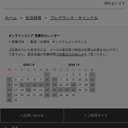
18
件あります
ホーム
>
生活雑貨
>
フレグランス・キャンドル
オンラインストア 営業日カレンダー
■
■
■
営業日休
配送・出荷休
システムメンテナンス
上記色のついた定休日には、メールの返信及び商品の出荷は出来ませんのでご
了承下さい。直営店舗の営業時間は
休業日のお知らせ
をご覧ください。
2026 / 8
2026 / 9
日
月
火
水
木
金
土
日
月
火
水
木
金
土
1
1
2
3
4
5
2
3
4
5
6
7
8
6
7
8
9
10
11
12
9
10
11
12
13
14
15
13
14
15
16
17
18
19
16
17
18
19
20
21
22
20
21
22
23
24
25
26
23
24
25
26
27
28
29
27
28
29
30
30
31
> お問い合わせ
> ご利用ガイド