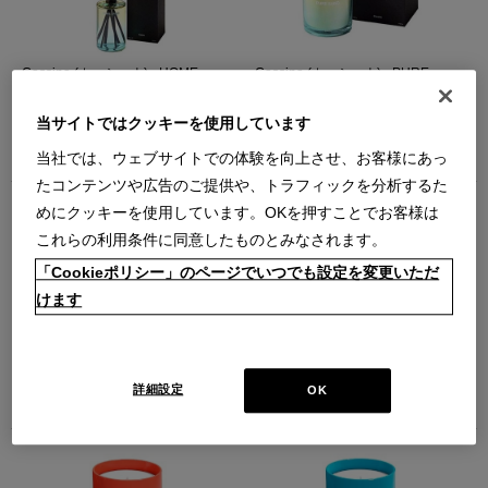
Cassina (カッシーナ) - HOME
Cassina (カッシーナ) - PURE
FRAGRANCES PURE SAND Reed
SAND Candle キャンドル L
Diffuser ディフューザー 500ml
（PURE SAND（L））
当サイトではクッキーを使用しています
（PURE SAND 500ml）
￥33,000
￥37,400
在庫：在庫あり
当社では、ウェブサイトでの体験を向上させ、お客様にあっ
在庫：残りわずか
たコンテンツや広告のご提供や、トラフィックを分析するた
めにクッキーを使用しています。OKを押すことでお客様は
これらの利用条件に同意したものとみなされます。
「Cookieポリシー」のページでいつでも設定を変更いただ
けます
Cassina (カッシーナ) - WARM
Cassina (カッシーナ) - BLOOMING
TWILIGHT Candle キャンドル L
DAWN Candle キャンドル L
（WARM TWILIGHT（L））
（BLOOMING DAWN（L））
詳細設定
OK
￥33,000
￥33,000
在庫：在庫あり
在庫：在庫あり