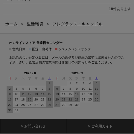
18
件あります
ホーム
>
生活雑貨
>
フレグランス・キャンドル
オンラインストア 営業日カレンダー
■
■
■
営業日休
配送・出荷休
システムメンテナンス
上記色のついた定休日には、メールの返信及び商品の出荷は出来ませんのでご
了承下さい。直営店舗の営業時間は
休業日のお知らせ
をご覧ください。
2026 / 8
2026 / 9
日
月
火
水
木
金
土
日
月
火
水
木
金
土
1
1
2
3
4
5
2
3
4
5
6
7
8
6
7
8
9
10
11
12
9
10
11
12
13
14
15
13
14
15
16
17
18
19
16
17
18
19
20
21
22
20
21
22
23
24
25
26
23
24
25
26
27
28
29
27
28
29
30
30
31
> お問い合わせ
> ご利用ガイド