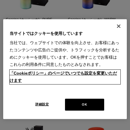
Cassina (カッシーナ) - PURE
Cassina (カッシーナ) - WARM
SAND Candle キャンドル M
TWILIGHT Candle キャンドル M
（PURE SAND（M））
（WARM TWILIGHT（M））
当サイトではクッキーを使用しています
￥24,200
￥24,200
在庫：在庫あり
在庫：在庫あり
当社では、ウェブサイトでの体験を向上させ、お客様にあっ
たコンテンツや広告のご提供や、トラフィックを分析するた
めにクッキーを使用しています。OKを押すことでお客様は
これらの利用条件に同意したものとみなされます。
「Cookieポリシー」のページでいつでも設定を変更いただ
けます
Cassina (カッシーナ) - BLOOMING
Cassina (カッシーナ) - HOME
DAWN Candle キャンドル M
FRAGRANCES BLOOMING DAWN
Reed Diffuser ディフューザー
（BLOOMING DAWN（M））
200ml
￥24,200
（BLOOMING DAWN 200ml）
詳細設定
OK
在庫：在庫なし
￥24,200
在庫：残りわずか