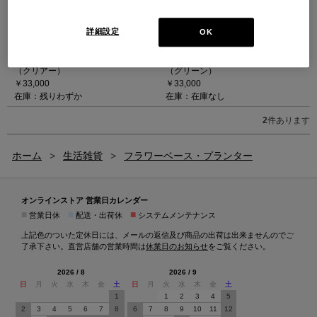
詳細設定
OK
Karakter(カラクター) - CLESSIDRA
Karakter(カラクター) - CLESSIDRA
クレッシドラ ベース（クリアー）
クレッシドラ ベース（グリーン）
（クリアー）
（グリーン）
￥33,000
￥33,000
在庫：残りわずか
在庫：在庫なし
2
件あります
ホーム
>
生活雑貨
>
フラワーベース・プランター
オンラインストア 営業日カレンダー
■
■
■
営業日休
配送・出荷休
システムメンテナンス
上記色のついた定休日には、メールの返信及び商品の出荷は出来ませんのでご
了承下さい。直営店舗の営業時間は
休業日のお知らせ
をご覧ください。
2026 / 8
2026 / 9
日
月
火
水
木
金
土
日
月
火
水
木
金
土
1
1
2
3
4
5
2
3
4
5
6
7
8
6
7
8
9
10
11
12