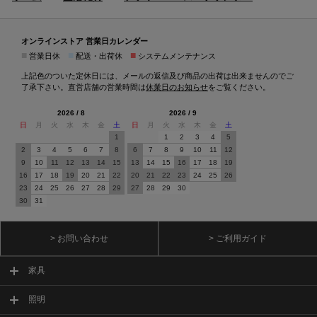
オンラインストア 営業日カレンダー
■
■
■
営業日休
配送・出荷休
システムメンテナンス
上記色のついた定休日には、メールの返信及び商品の出荷は出来ませんのでご
了承下さい。直営店舗の営業時間は
休業日のお知らせ
をご覧ください。
2026 / 8
2026 / 9
日
月
火
水
木
金
土
日
月
火
水
木
金
土
1
1
2
3
4
5
2
3
4
5
6
7
8
6
7
8
9
10
11
12
9
10
11
12
13
14
15
13
14
15
16
17
18
19
16
17
18
19
20
21
22
20
21
22
23
24
25
26
23
24
25
26
27
28
29
27
28
29
30
30
31
> お問い合わせ
> ご利用ガイド
家具
照明