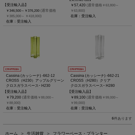
【受注輸入品】
￥57,420
(通常価格
￥63,800～
(通常価格
)
￥346,500～
￥376,200
￥63,800
)
在庫：受注輸入
￥385,000～
￥418,000
在庫：受注輸入
Cassina (カッシーナ) -662-12
Cassina (カッシーナ) -662-21
CROSS（H230）アップルグリーン
CROSS（H280）クリア
クロスガラスベースｰ H230
クロスガラスベースｰ H280
【受注輸入品】
【受注輸入品】
￥79,200
(通常価格
￥89,100
(通常価格
￥88,000～
￥99,000～
)
)
￥88,000
￥99,000
在庫：受注輸入
在庫：受注輸入
6
件あります
ホーム
>
生活雑貨
>
フラワーベース・プランター