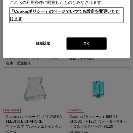
これらの利用条件に同意したものとみなされます。
「Cookieポリシー」のページでいつでも設定を変更いただ
けます
Cassina (カッシーナ) -135
Cassina (カッシーナ) -135
BROLIC【受注輸入】マットチョー
BROLIC【受注輸入】マットレッド
クホワイト
（H41 マットレッド）
（H29 マットチョークホワイト）
ブロリック ベース
詳細設定
OK
ブロリック ベース
【受注輸入品】
【受注輸入品】
￥91,080
(通常価格 ￥101,200)
￥114,840
(通常価格 ￥127,600)
在庫：受注輸入
在庫：受注輸入
Cassina (カッシーナ) -547 VASE A
Cassina (カッシーナ) -662-03
FLEURS E CHANCRE
CROSS（H120）ウォーターブルー
ヴァーズ ア フルール エシャンクレ
クロスガラスベースｰ H120
ベース
【受注輸入品】