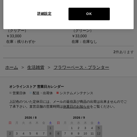
詳細設定
OK
Karakter(カラクター) - CLESSIDRA
Karakter(カラクター) - CLESSIDRA
クレッシドラ ベース（クリアー）
クレッシドラ ベース（グリーン）
（クリアー）
（グリーン）
￥33,000
￥33,000
在庫：残りわずか
在庫：在庫なし
2
件あります
ホーム
>
生活雑貨
>
フラワーベース・プランター
オンラインストア 営業日カレンダー
■
■
■
営業日休
配送・出荷休
システムメンテナンス
上記色のついた定休日には、メールの返信及び商品の出荷は出来ませんのでご
了承下さい。直営店舗の営業時間は
休業日のお知らせ
をご覧ください。
2026 / 8
2026 / 9
日
月
火
水
木
金
土
日
月
火
水
木
金
土
1
1
2
3
4
5
2
3
4
5
6
7
8
6
7
8
9
10
11
12