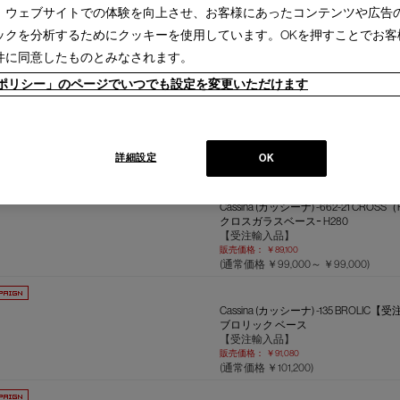
Cassina (カッシーナ) -662-03 C
、ウェブサイトでの体験を向上させ、お客様にあったコンテンツや広告
クロスガラスベースｰ H120
【受注輸入品】
ックを分析するためにクッキーを使用しています。OKを押すことでお客
販売価格：
￥57,420
件に同意したものとみなされます。
(通常価格
￥63,800～
￥63,800
)
ieポリシー」のページでいつでも設定を変更いただけます
Cassina (カッシーナ) -662-12 CR
クロスガラスベースｰ H230
【受注輸入品】
販売価格：
￥79,200
詳細設定
OK
(通常価格
￥88,000～
￥88,000
)
Cassina (カッシーナ) -662-21 CRO
クロスガラスベースｰ H280
【受注輸入品】
販売価格：
￥89,100
(通常価格
￥99,000～
￥99,000
)
Cassina (カッシーナ) -135 BROL
ブロリック ベース
【受注輸入品】
販売価格：
￥91,080
(通常価格 ￥101,200)