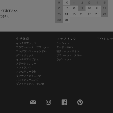
9
10
11
12
13
14
15
16
17
18
19
20
21
22
ご了承下さい。
23
24
25
26
27
28
29
ださい。
30
31
生活雑貨
ファブリック
アウトレ
インテリアグッズ
クッション
フラワーベース・プランター
ヌード（中材）
フレグランス・キャンドル
寝具・ベッドリネン
ダストボックス
ブランケット・スロー
インテリアオブジェ
ラグ・マット
ステーショナリー
エントランス
アクセサリー小物
キッチン・ダイニング
バス＆クリーニング
ギフトボックス・その他