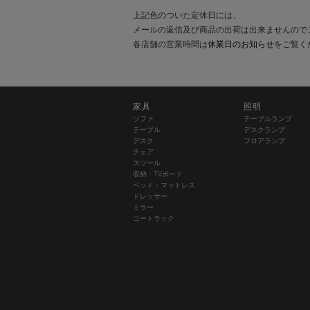
上記色のついた定休日には、
メールの返信及び商品の出荷は出来ませんので
各店舗の営業時間は
休業日のお知らせ
をご覧く
家具
照明
ソファ
テーブルランプ
テーブル
デスクランプ
デスク
フロアランプ
チェア
スツール
収納・TVボード
ベッド・マットレス
ドレッサー
ミラー
コートラック