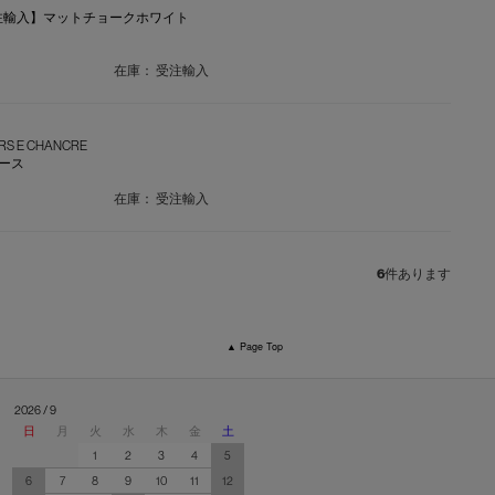
OLIC【受注輸入】マットチョークホワイト
在庫：
受注輸入
URS E CHANCRE
ベース
在庫：
受注輸入
6
件あります
▲ Page Top
2026 / 9
日
月
火
水
木
金
土
1
2
3
4
5
6
7
8
9
10
11
12