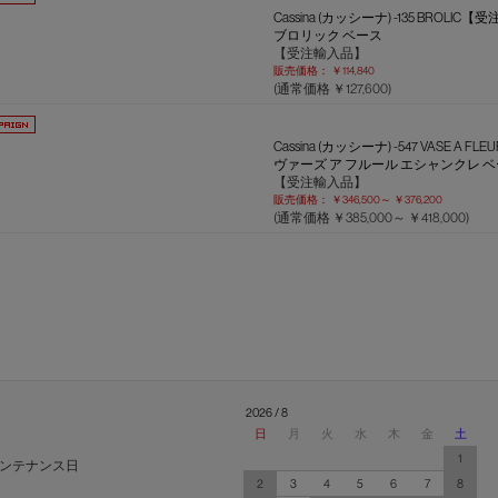
Cassina (カッシーナ) -135 BR
ブロリック ベース
【受注輸入品】
販売価格：
￥114,840
(通常価格 ￥127,600)
Cassina (カッシーナ) -547 VASE A FLE
ヴァーズ ア フルール エシャンクレ 
【受注輸入品】
販売価格：
￥346,500～
￥376,200
(通常価格
￥385,000～
￥418,000
)
2026 / 8
日
月
火
水
木
金
土
1
ンテナンス日
2
3
4
5
6
7
8