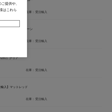
ROSS（H120）ウォーターブルー
のご提供や、
様はこれら
在庫：
受注輸入
OSS（H230）アップルグリーン
在庫：
受注輸入
SS（H280）クリア
在庫：
受注輸入
IC【受注輸入】マットレッド
在庫：
受注輸入