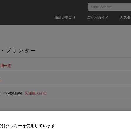
商品カテゴリ
ご利用ガイド
カスタ
・プランター
詳細一覧
)
ーン対象品(6)
受注輸入品(6)
ではクッキーを使用しています