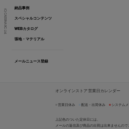
納品事例
(C) CASSINA IXC. Ltd.
スペシャルコンテンツ
WEBカタログ
張地・マテリアル
メールニュース登録
オンラインストア 営業日カレンダー
■
営業日休み
■
配送・出荷休み
■
システムメ
上記色のついた定休日には、
メールの返信及び商品の出荷は出来ませんので