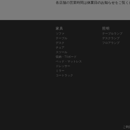
各店舗の営業時間は
休業日のお知らせ
をご覧く
家具
照明
ソファ
テーブルランプ
テーブル
デスクランプ
デスク
フロアランプ
チェア
スツール
収納・TVボード
ベッド・マットレス
ドレッサー
ミラー
コートラック
ご利