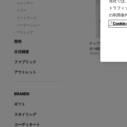
当社では
ドレッサー
トラフィ
ミラー
の利用条
コートラック
「Cook
パーテーション
アウトドア
照明
チェア用グライド【フェ
分/4個1セット）
生活雑貨
￥3,300
ファブリック
アウトレット
BRANDS
ギフト
スタイリング
コーディネート