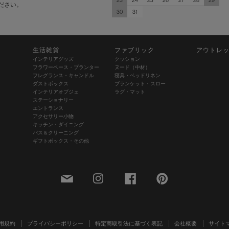
23
24
25
26
27
28
29
ださい。
30
31
生活雑貨
ファブリック
アウトレ
インテリアグッズ
クッション
フラワーベース・プランター
ヌード（中材）
フレグランス・キャンドル
寝具・ベッドリネン
ダストボックス
ブランケット・スロー
インテリアオブジェ
ラグ・マット
ステーショナリー
エントランス
アクセサリー小物
キッチン・ダイニング
バス＆クリーニング
ギフトボックス・その他
用規約
プライバシーポリシー
特定商取引法に基づく表記
会社概要
サイト