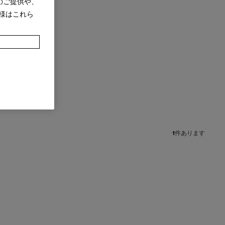
のご提供や、
様はこれら
1
件あります