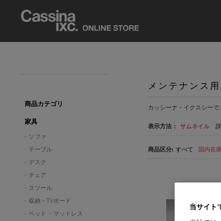
メンテナンス用
商品カテゴリ
カッシーナ・イクスシーで
家具
表示方法：
サムネイル
ソファ
テーブル
すべて
国内在庫品
デスク
チェア
スツール
収納・TVボード
当サイト
ベッド ・マットレス